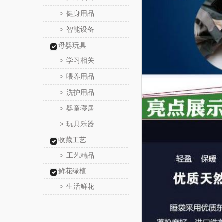
健身用品
>
智能设备
>
母婴玩具
学习相关
>
喂养用品
>
洗护用品
>
婴童寝居
>
玩具乐器
>
收藏工艺
工艺精品
>
鲜花绿植
生活鲜花
>