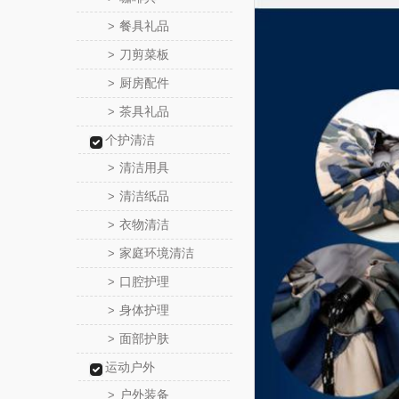
餐具礼品
>
刀剪菜板
>
厨房配件
>
茶具礼品
>
个护清洁
清洁用具
>
清洁纸品
>
衣物清洁
>
家庭环境清洁
>
口腔护理
>
身体护理
>
面部护肤
>
运动户外
户外装备
>