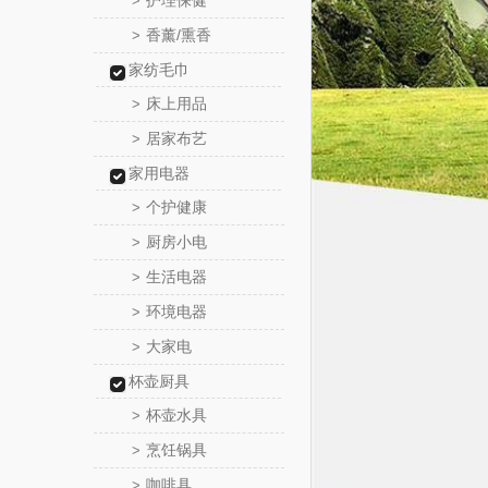
护理保健
>
香薰/熏香
>
家纺毛巾
床上用品
>
居家布艺
>
家用电器
个护健康
>
厨房小电
>
生活电器
>
环境电器
>
大家电
>
杯壶厨具
杯壶水具
>
烹饪锅具
>
咖啡具
>