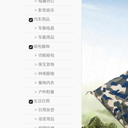
电脑办公
>
影音娱乐
>
汽车用品
车载电器
>
车载用品
>
箱包服饰
功能箱包
>
珠宝首饰
>
钟表眼镜
>
服饰内衣
>
户外鞋服
>
生活日用
日用杂货
>
浴室用品
>