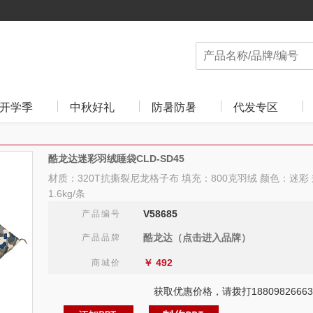
开学季
中秋好礼
防暑防暑
代发专区
酷龙达迷彩羽绒睡袋CLD-SD45
材质：320T抗撕裂尼龙格子布 填充：800克羽绒 颜色：迷彩 规
1.6kg/条
V58685
产品编号
酷龙达（点击进入品牌）
产品品牌
￥
492
商城价
获取优惠价格，请拨打18809826663