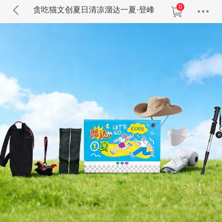
0
贪吃猫文创夏日清凉溜达一夏·登峰