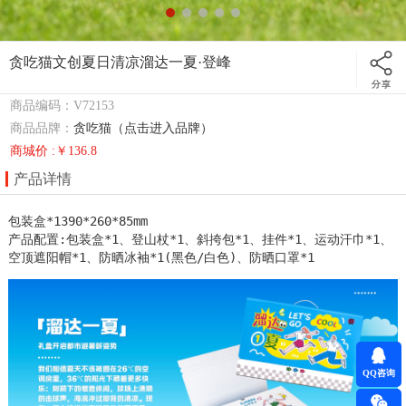
贪吃猫文创夏日清凉溜达一夏·登峰
商品编码：V72153
商品品牌：
贪吃猫（点击进入品牌）
商城价 :￥136.8
产品详情
包装盒*1390*260*85mm

产品配置:包装盒*1、登山杖*1、斜挎包*1、挂件*1、运动汗巾*1、
空顶遮阳帽*1、防晒冰袖*1(黑色/白色)、防晒口罩*1
QQ咨询