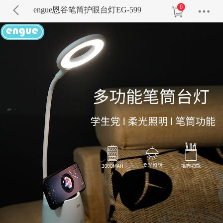
0
engue恩谷笔筒护眼台灯EG-599