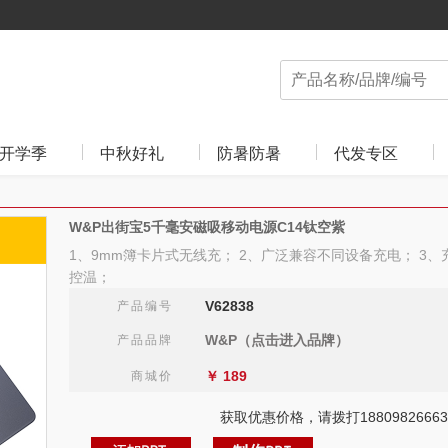
开学季
中秋好礼
防暑防暑
代发专区
W&P出街宝5千毫安磁吸移动电源C14钛空紫
1、9mm簿卡片式无线充； 2、广泛兼容不同设备充电； 3、
控温；
V62838
产品编号
W&P（点击进入品牌）
产品品牌
￥
189
商城价
获取优惠价格，请拨打18809826663