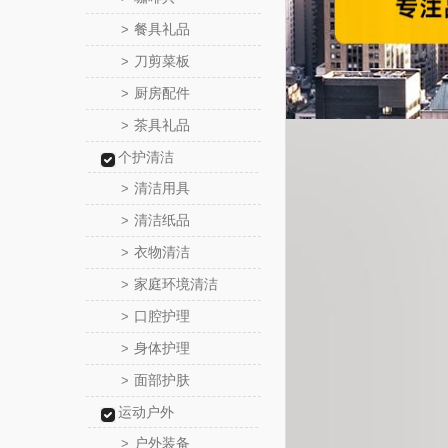
餐具礼品
>
刀剪菜板
>
厨房配件
>
茶具礼品
>
个护清洁
清洁用具
>
清洁纸品
>
衣物清洁
>
家庭环境清洁
>
口腔护理
>
身体护理
>
面部护肤
>
运动户外
户外装备
>