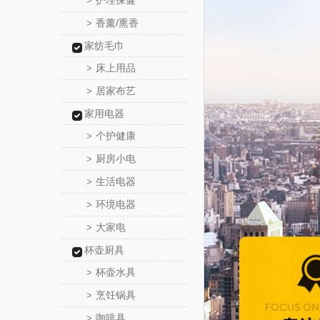
护理保健
>
香薰/熏香
>
家纺毛巾
床上用品
>
居家布艺
>
家用电器
个护健康
>
厨房小电
>
生活电器
>
环境电器
>
大家电
>
杯壶厨具
杯壶水具
>
烹饪锅具
>
咖啡具
>