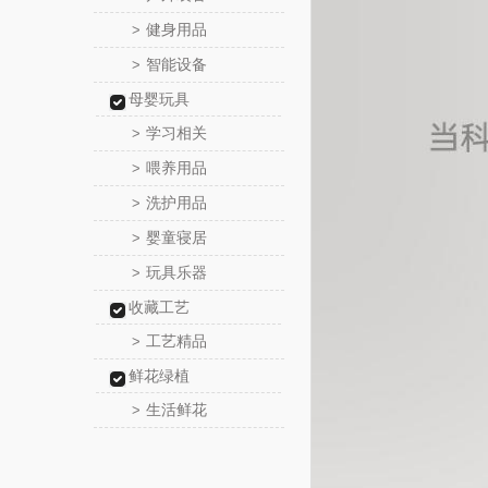
健身用品
>
智能设备
>
母婴玩具
学习相关
>
喂养用品
>
洗护用品
>
婴童寝居
>
玩具乐器
>
收藏工艺
工艺精品
>
鲜花绿植
生活鲜花
>