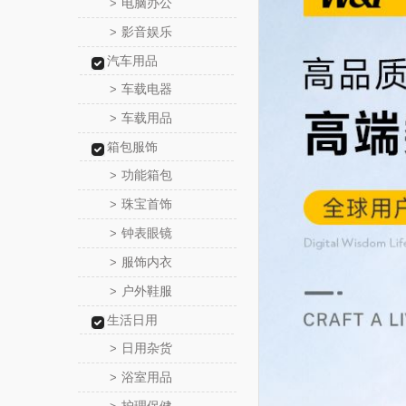
电脑办公
>
影音娱乐
>
汽车用品
车载电器
>
车载用品
>
箱包服饰
功能箱包
>
珠宝首饰
>
钟表眼镜
>
服饰内衣
>
户外鞋服
>
生活日用
日用杂货
>
浴室用品
>