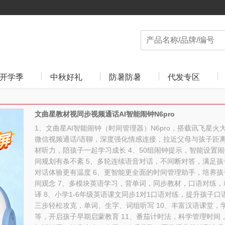
开学季
中秋好礼
防暑防暑
代发专区
文曲星教材视同步视频通话AI智能闹钟N6pro
1、文曲星AI智能闹钟（时间管理器）N6pro，搭载讯飞星火
微信视频通话/语聊，深度强化情感连接，拉近父母与孩子距离 
材听力，陪孩子一起学习成长 4、50组闹钟提示，智能设置
间规划有条不紊 5、多轮连续语音对话，不间断对答，满足
对话体验更有温度 6、更智能更全面的时间管理助手，培养
间观念 7、多模块英语学习，背单词，同步教材，口语对练，
译 8、小学1-6年级英语课文同步1对1口语对练，提升孩子口
三步轻松攻克，单词、生字、词组听写 10、丰富汉语课堂，
等，开启孩子早期启蒙教育 11、番茄计时法，科学管理时间，