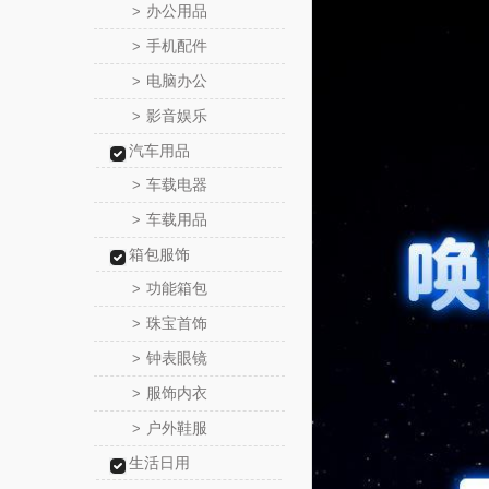
办公用品
>
手机配件
>
电脑办公
>
影音娱乐
>
汽车用品
车载电器
>
车载用品
>
箱包服饰
功能箱包
>
珠宝首饰
>
钟表眼镜
>
服饰内衣
>
户外鞋服
>
生活日用