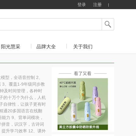
登录
注册
阳光慧采
品牌大全
关于我们
大模型，全语音控制 2、
3、覆盖1-9年级同步教
闹钟及时间管理，各种时
孩子的十万个为什么，人机
孩子自律性，让孩子更有时
精通20多国语言在线翻
语能力 9、背单词模块，
学拼音，识汉字，古诗词
提升学习效率 12、课外