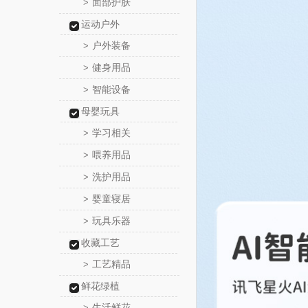
面部护肤
>
运动户外
户外装备
>
健身用品
>
智能设备
>
母婴玩具
学习相关
>
喂养用品
>
洗护用品
>
婴童寝居
>
玩具乐器
>
收藏工艺
工艺精品
>
鲜花绿植
生活鲜花
>