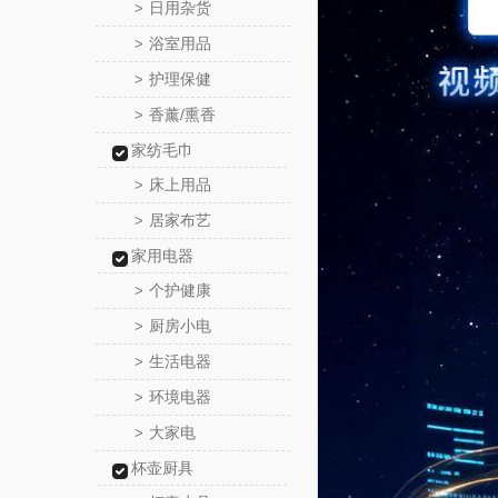
日用杂货
>
浴室用品
>
护理保健
>
香薰/熏香
>
家纺毛巾
床上用品
>
居家布艺
>
家用电器
个护健康
>
厨房小电
>
生活电器
>
环境电器
>
大家电
>
杯壶厨具