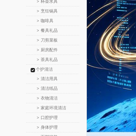
杯壶水具
>
烹饪锅具
>
咖啡具
>
餐具礼品
>
刀剪菜板
>
厨房配件
>
茶具礼品
>
个护清洁
清洁用具
>
清洁纸品
>
衣物清洁
>
家庭环境清洁
>
口腔护理
>
身体护理
>