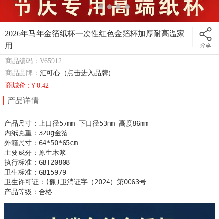
2026年马年金箔纸杯一次性红色金箔杯加厚耐高温家
用
商品编码：V65912
商品品牌：
汇可心（点击进入品牌）
商城价 :￥0.42
产品详情
产品尺寸：上口径57mm 下口径53mm 高度86mm

内纸克重：320g金箔

外箱尺寸：64*50*65cm

主要成分：原生木浆

执行标准：GBT20808

卫生标准：GB15979

卫生许可证：(豫)卫消证字（2024）第0063号

产品等级：合格