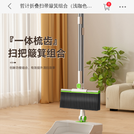
0
哲计折叠扫帚簸箕组合（浅咖色）Z-TS72069A