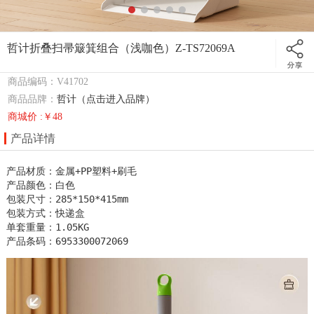
哲计折叠扫帚簸箕组合（浅咖色）Z-TS72069A
商品编码：V41702
商品品牌：
哲计（点击进入品牌）
商城价 :￥48
产品详情
产品材质：金属+PP塑料+刷毛

产品颜色：白色

包装尺寸：285*150*415mm

包装方式：快递盒

单套重量：1.05KG

产品条码：6953300072069