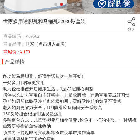
世家多用途脚凳和马桶凳22030彩盒装
商品编码：V69562
商品品牌：
世家（点击进入品牌）
商城价 :￥179
产品详情
多功能马桶脚凳，舒适生活从这一刻开始!

一凳多用|居家更实用

助力轻松排便开启健康生活，1层/2层随心调整

陪伴成长助力宝宝自主好帮手，儿童踩脚凳，辅助宝宝养成好习惯

孕期如厕新体验孕晚期也轻松如厕，缓解孕晚期的如厕不适感

老人如厕更省力安全，TPR防滑胶条稳固安全系数高

180旋转组合根据用途灵活运用

多种组合方式，儿童垫脚凳马桶坐便凳,给你不一样的体验。一秒切换
单双层操作简单快速收纳

顶层向上提起即可实现拆卸双层变单层操作简单

加厚健康材质宝宝放心接触
