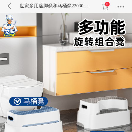
0
世家多用途脚凳和马桶凳22030彩盒装