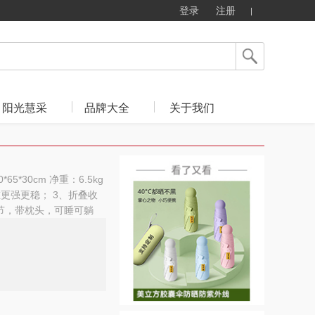
登录
注册
阳光慧采
品牌大全
关于我们
*30cm 净重：6.5kg
承重更强更稳； 3、折叠收
调节，带枕头，可睡可躺