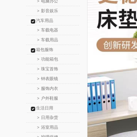
电脑办公
>
影音娱乐
>
汽车用品
车载电器
>
车载用品
>
箱包服饰
功能箱包
>
珠宝首饰
>
钟表眼镜
>
服饰内衣
>
户外鞋服
>
生活日用
日用杂货
>
浴室用品
>