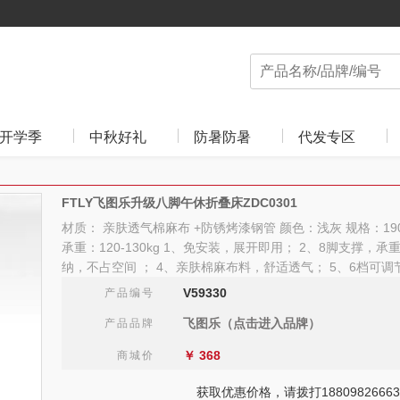
开学季
中秋好礼
防暑防暑
代发专区
FTLY飞图乐升级八脚午休折叠床ZDC0301
材质： 亲肤透气棉麻布 +防锈烤漆钢管 颜色：浅灰 规格：190*65
承重：120-130kg 1、免安装，展开即用； 2、8脚支撑，
纳，不占空间 ； 4、亲肤棉麻布料，舒适透气； 5、6档可
V59330
产品编号
飞图乐（点击进入品牌）
产品品牌
￥
368
商城价
获取优惠价格，请拨打18809826663