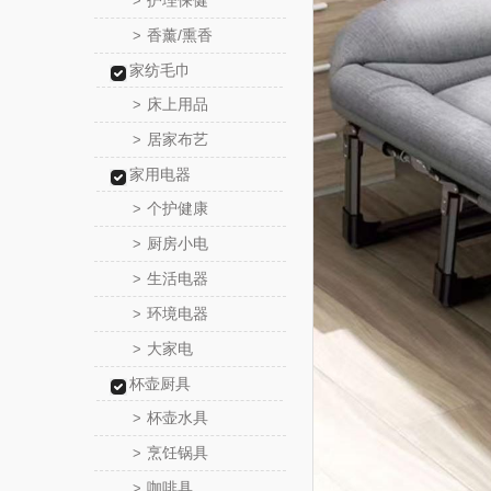
护理保健
>
香薰/熏香
>
家纺毛巾
床上用品
>
居家布艺
>
家用电器
个护健康
>
厨房小电
>
生活电器
>
环境电器
>
大家电
>
杯壶厨具
杯壶水具
>
烹饪锅具
>
咖啡具
>