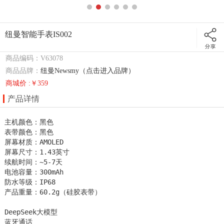
纽曼智能手表IS002
商品编码：V63078
商品品牌：
纽曼Newsmy（点击进入品牌）
商城价 :￥359
产品详情
主机颜色：黑色

表带颜色：黑色

屏幕材质：AMOLED

屏幕尺寸：1.43英寸

续航时间：~5-7天

电池容量：300mAh

防水等级：IP68

产品重量：60.2g（硅胶表带）

DeepSeek大模型 

蓝牙通话
