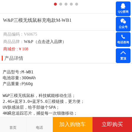
QQ咨询
W&P三模无线鼠标充电款M-WB1
公众号
商品编码：V60675
商品品牌：
W&P（点击进入品牌）
电话咨询
商城价 :￥108
产品详情
置顶
产品型号:M-WB1

电池容量:300mAh

产品重量:约60g

W&P三模无线鼠标，科技赋能移动生活；

2.4G+蓝牙3.0+蓝牙5.0三模链接，更方便； 

UV肤感涂层，给手部做个SPA；

4K瞬息追踪芯片，捕捉每一次细微移动；

300mAh可充电池，持久续航30天。；

加入购物车
立即购买
专为亚洲手型定制，弧线形设计符合人体；

首页
电话
采用消声轴体，按键快速回弹，静默办公。