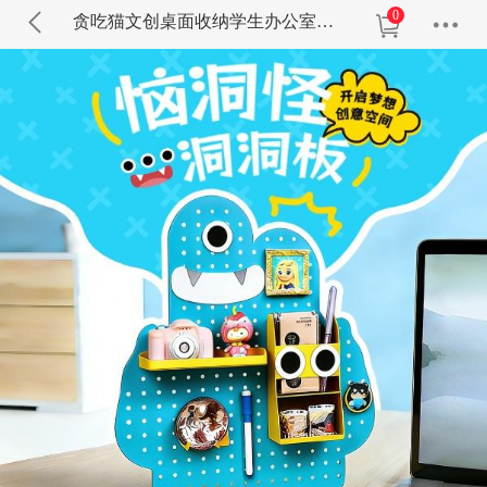
0
贪吃猫文创桌面收纳学生办公室立式A款置物架洞洞板