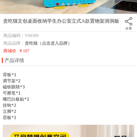
贪吃猫文创桌面收纳学生办公室立式A款置物架洞洞板
商品编码：V68309
商品品牌：
贪吃猫（点击进入品牌）
商城价 :￥107
产品详情
背板*1

调节架*2

磁铁眼睛*3

可擦笔*1

嘴巴白板贴*1

挂钩*2

立脚*2

层板*1