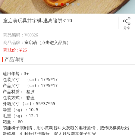
童启萌玩具井字棋-逃离陷阱3170
商品编码：V69326
商品品牌：
童启萌（点击进入品牌）
商城价 :￥26
产品详情
适用年龄：3+

包装尺寸   (cm)：17*5*17

产品尺寸   (cm)：17*5*17

产品材质： 塑胶

包装方式： 彩盒

外箱尺寸 (cm)：55*37*55

净重（kg）：10.5

毛重（kg）：12.1

箱量： 60

萌趣棋子演剧情，用小黄狗智斗大灰狼的趣味剧情，把传统棋类玩出
新鲜感。4 种玩法进阶玩，双人对战嗨享亲子时光。