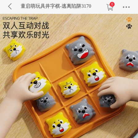
0
童启萌玩具井字棋-逃离陷阱3170