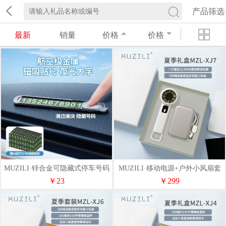
产品筛选
最新
销量
价格
价格
MUZILI·锌合金可隐藏式停车号码
MUZILI·移动电源+户外小风扇套
牌
装MZL-XJ7
￥23
￥299