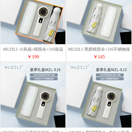
MUZILI·小风扇+晴雨伞+316保温
MUZILI·黑胶晴雨伞+316不锈钢保
杯MZL-XJ6
温杯MZL-XJ4
￥199
￥145