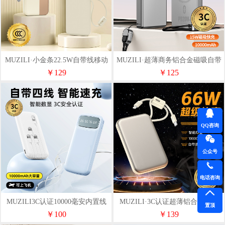
MUZILI·小金条22.5W自带线移动
MUZILI·超薄商务铝合金磁吸自带
电源KC18
线移动电源R-15L
￥129
￥125
QQ咨询
公众号
电话咨询
MUZILI3C认证10000毫安内置线
MUZILI·3C认证超薄铝合金超级
置顶
移动电源R107K
快充移动电源R105N
￥100
￥139