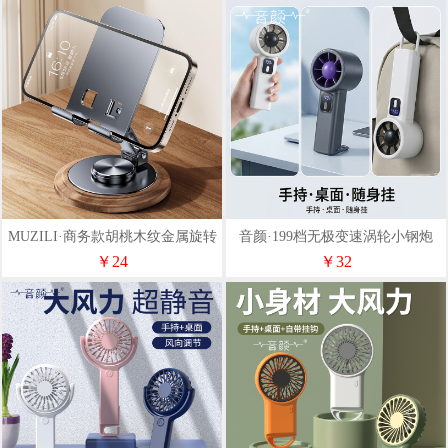
MUZILI·商务款胡桃木纹金属旋转
音颜·199档无极变速涡轮小钢炮
手机支架HD1
￥24
￥32