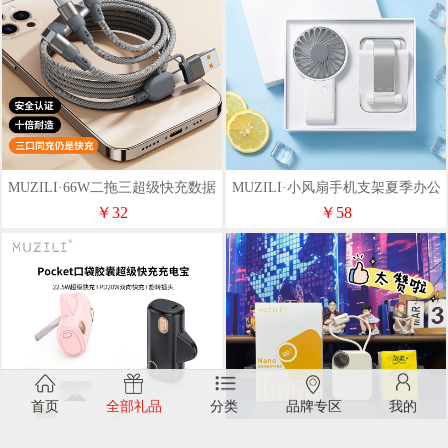
MUZILI·66W二拖三超级快充数据
MUZILI·小风扇手机支架夏季办公
线
桌面套装MZL-XJ1
￥32
￥58
首页
全部礼品
分类
品牌专区
我的