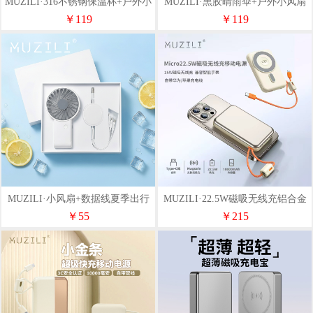
MUZILI·316不锈钢保温杯+户外小
MUZILI·黑胶晴雨伞+户外小风扇
风扇MZL-XJ5
套装MZL-XJ3
￥119
￥119
MUZILI·小风扇+数据线夏季出行
MUZILI·22.5W磁吸无线充铝合金
套装MZL-XJ2
移动电源R118W
￥55
￥215