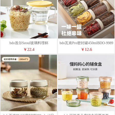
bdo首尔Seoul玻璃料理杯
bdo瓦肯Pro密封罐450mlBDO-9989
￥22.4
￥12.6