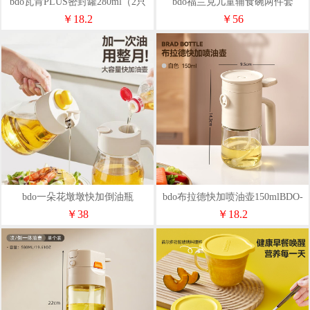
bdo瓦肯PLUS密封罐280ml（2只
bdo福兰克儿童辅食碗两件套
装）
￥18.2
￥56
bdo一朵花墩墩快加倒油瓶
bdo布拉德快加喷油壶150mlBDO-
1000mlBDO-9922
9920
￥38
￥18.2