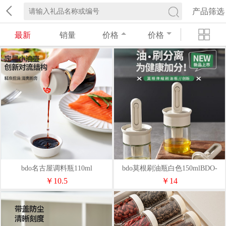
产品筛选
最新
销量
价格
价格
bdo名古屋调料瓶110ml
bdo莫根刷油瓶白色150mlBDO-
9976
￥10.5
￥14