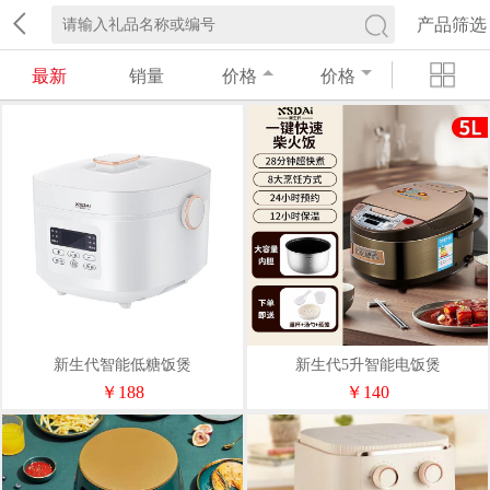
产品筛选
最新
销量
价格
价格
新生代智能低糖饭煲
新生代5升智能电饭煲
￥188
￥140