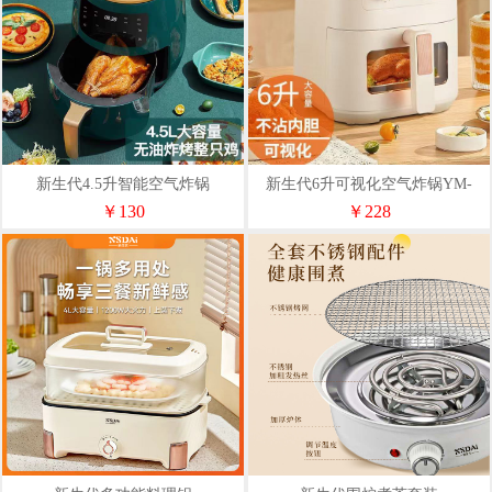
新生代4.5升智能空气炸锅
新生代6升可视化空气炸锅YM-
AF50AM
￥130
￥228