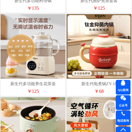
新生代多功能料理锅
新生代围炉煮茶套装
￥135
￥125
新生代多功能养生花茶壶
新生代电煮锅ZY-18
QQ咨询
￥125
￥68
公众号
电话咨询