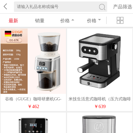
产品筛选
最新
销量
价格
价格
谷格（GUGE）咖啡研磨机GG-
米技生活意式咖啡机（压力式咖啡
67K
机）CM-L1506
￥462
￥639