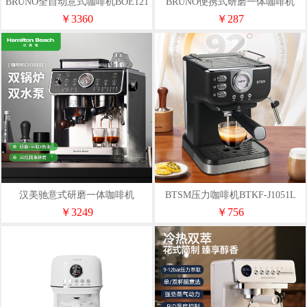
BRUNO全自动意式咖啡机BOE121
BRUNO便携式研磨一体咖啡机
BHK301-WH
￥3360
￥287
汉美驰意式研磨一体咖啡机
BTSM压力咖啡机BTKF-J1051L
CM30101
￥3249
￥756