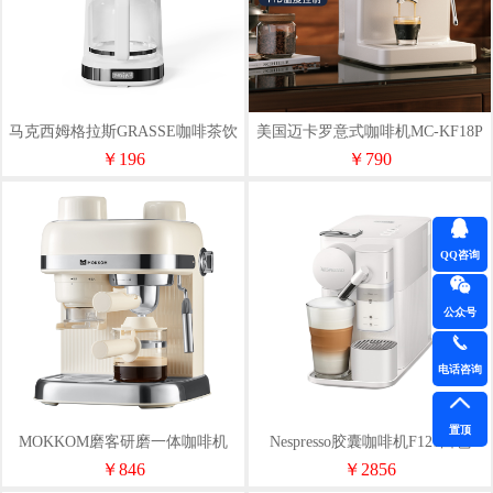
马克西姆格拉斯GRASSE咖啡茶饮
美国迈卡罗意式咖啡机MC-KF18P
机MKA158
￥196
￥790
QQ咨询
公众号
电话咨询
置顶
MOKKOM磨客研磨一体咖啡机
Nespresso胶囊咖啡机F121白色
MK-382A-W
￥846
￥2856