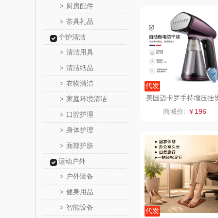
厨房配件
>
邻家饭
茶具礼品
>
个护清洁
朗赫
清洁用具
>
360
清洁纸品
>
衣物清洁
>
代发
洁丽雅（代
美国迈卡罗手持增压挂
家庭环境清洁
>
机MC-9352
商城价:
￥196
口腔护理
>
博牌
身体护理
>
绿鼻
面部护肤
>
运动户外
康恩
户外装备
>
富安娜（包
健身用品
>
智能设备
>
艾可
代发