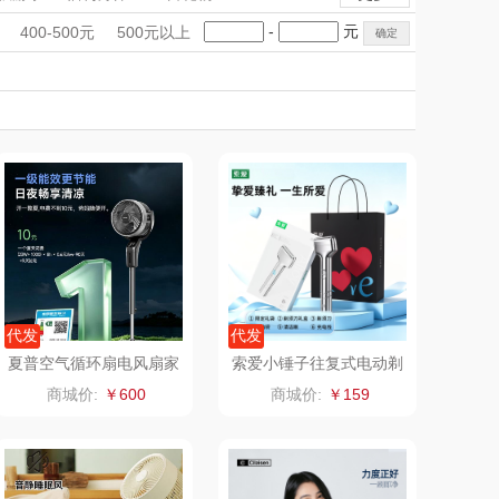
克（杯壶/包
蔬果园（代理商）
手礼盒
会议礼品
国潮文创
-
元
400-500元
500元以上
袋）
Newmine
科技感礼品
中国风
佳帮手
创意礼品
女神节
奶企礼品
银行礼品
线上款）
味（代理商）
LUING BOX
七夕节
建党节
圣诞节
教师节
康宁
京意之选
莱超柔床品
奈雪茶院
悦滋木
丝丽诺妃
爱润丝婷
形象派
代发
代发
夏普空气循环扇电风扇家
索爱小锤子往复式电动剃
用驱蚊遥控款PJ-CD544
须刀M66（送手提袋）
拜灭士
舒蕾（定制款）
商城价:
￥600
商城价:
￥159
A
周六福
凤凰
实丰文化
洛克星球