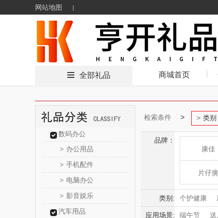
网站地图
商城首页
全部礼品
检索条件
类别
数码办公
品牌：
办公用品
康佳
>
手机配件
>
片仔
电脑办公
>
影音娱乐
>
HOLOHO
类别:
个护健康
汽车用品
应用场景:
端午节
送