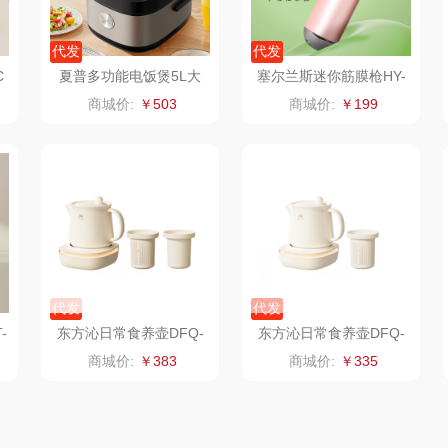
星球
声阔
瓷语花香
圣匠鲁班
代发
代发
迪士尼（儿童类）
恒源祥（箱包）
君乐宝
C
夏普多功能电饭煲5L大
塞尔兰斯迷你筋膜枪HY-
容量煮饭锅
668
商城价:
￥503
商城价:
￥199
供款）
小仓熊
汇可心
小甘菊
秒秒测
摩米士
芬神
Aro
顿
追鲸
致尚丽和
T.J.HARREN
通
蓄光
小狗（包销款）
奥苏米
荣事
代发
代发
皇
创维（个护类）
秦唐宋
伍闰堂
-
东方沁日常食养壶DFQ-
东方沁日常食养壶DFQ-
SY02（茶漏+炖盅款）
SY02（茶漏款）
商城价:
￥383
商城价:
￥335
are
威诗兰
完美日记
paperblanks
师
西屋（个护类）
夏普
唐励