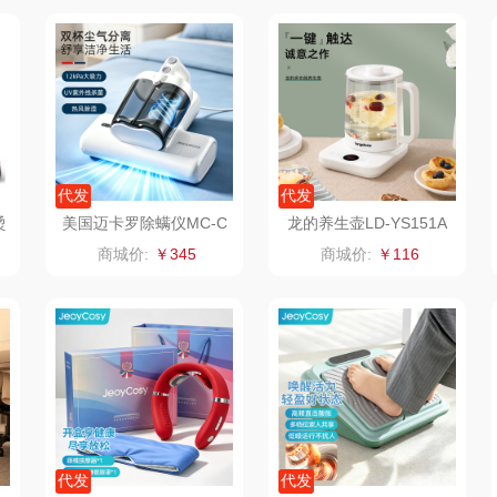
香
赫兰希
丸美
几梦
果兹
西屋（风扇类）
汤姆逊
皮尔
LK
艾美特（代理商）
锡品源
代发
代发
理商）
乐心
康巴赫（锅具类）
悦湘湖
烫
美国迈卡罗除螨仪MC-C
龙的养生壶LD-YS151A
M0545
商城价:
￥345
商城价:
￥116
keep
kaco
飞利浦新安怡
子
乐扣乐扣（箱包杯
海信
乐美雅（餐具类）
飞利
壶）
贝
WENGER/威戈
Alluflon阿路弗仑
爱仕达
销款）
双立人
北欧沃朗
郎氏达
熊
正负零
七匹狼
朱炳仁铜
代发
代发