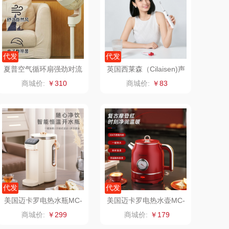
TCL
五芳斋
梦洁家纺
BTSM
代发
代发
夏普空气循环扇强劲对流
英国西莱森（Cilaisen)声
保宁
荣事达（品牌方）
风PJ-CD603A
波电动牙刷CP-T9
商城价:
￥310
商城价:
￥83
（包销款）
八马（包销款）
（小家电）
渝情渝礼
长寿花
奥克斯
呼也
梦洁
代发
代发
丽耳
三胖蛋
美国迈卡罗电热水瓶MC-
美国迈卡罗电热水壶MC-
SP281
3076
商城价:
￥299
商城价:
￥179
宏太
都乐Dole