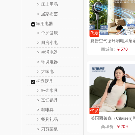
床上用品
>
居家布艺
>
梵沐
家用电器
立家
个护健康
>
代发
夏普空气循环扇电风扇
厨房小电
>
路悠
用驱蚊直流变频PJ-CD5
商城价:
￥578
7A-H
生活电器
>
得力
环境电器
>
大家电
>
雅莉格
杯壶厨具
千问
杯壶水具
>
烹饪锅具
>
小胖
咖啡具
>
代发
泉尔
英国西莱森（Cilaisen)
餐具礼品
>
部按摩仪CP-MW8
商城价:
￥209
刀剪菜板
>
奈斯派