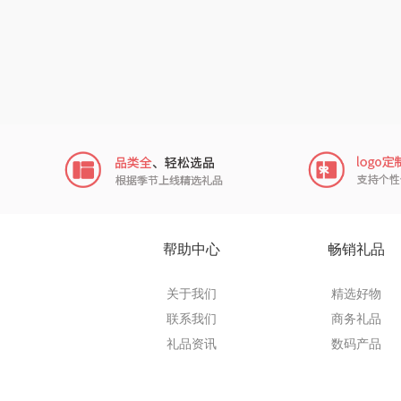
杞果小
诗裴
飞利浦（个
咪然
usmile
艾美
帮助中心
畅销礼品
卡拉
关于我们
精选好物
联系我们
商务礼品
网易有
礼品资讯
数码产品
茶花