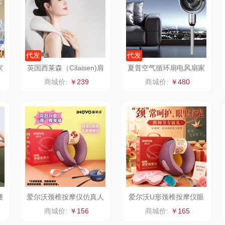
骆驼
VVC
漫沃星系
泸溪河桃酥
干饭熊饱饱
汉美驰
代发
代发
家
英国西莱森（Cilaisen)肩
夏普空气循环扇电风扇家
悠
尹谜
先科
德菲摩尔
4
颈按摩仪CP-N5
用驱蚊PJ-CD420A-C
商城价:
￥239
商城价:
￥480
润本（套装类）
浪莎
雅鹿
英红
丝
铮铭
真不二
富安娜（包销款
西屋
1）
杜邦（餐具类）
洁丽雅（包销款）
云栖桦田
爪
有色
无印良品（代理
立时olayks
商）
思
润培
品胜
百事（饮具类）
腰
爱尔沃颈椎按摩仪仿真人
爱尔沃U形颈椎按摩仪眼
按摩U形枕
罩套装
商城价:
￥156
商城价:
￥165
索
小度
索爱（个护类）
创维（手表类）