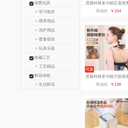
母婴玩具
思薇科林多功能足底按
器足部按摩仪YK-JD01
顺然
商城价:
￥104
学习相关
>
喂养用品
>
粒上
洗护用品
>
民间造
婴童寝居
>
玩具乐器
>
太力
收藏工艺
向物
工艺精品
>
代发
鲜花绿植
思薇科林多功能方肌肩
folli foll
按摩器颈部按摩仪C63
生活鲜花
商城价:
￥138
>
HYUNDA
类）
茶马世
蜜丝