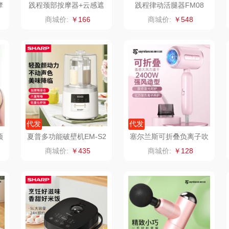
摩
践程颈部按摩器+云感遮
践程律动活腿器FM08
光睡眠眼罩GH11
信科
南方寝饰
瓷咖什
商城价:
￥166
商城价:
￥548
皇
乐扣乐扣（小家
厨创妈咪
传应
陇间柒
电）
物
康巴赫（包销款）
睡眠博士
瑞驰SWICKY
象印
福礼掌柜
迪士尼（数码类）
来伊份
五谷磨房
她妍社
代发
代发
颈
夏普多功能破壁机EM-S2
塞尔兰斯可折叠负离子吹
ie
品存
爱国者
尔木萄
00L-W
风机S8
商城价:
￥435
商城价:
￥128
I（电器
莱克
得一茶
吉米
家
陈克明
翼眠
TKK
奥帝
婷
博莱克
苏泊尔（杯壶）
穗格氏