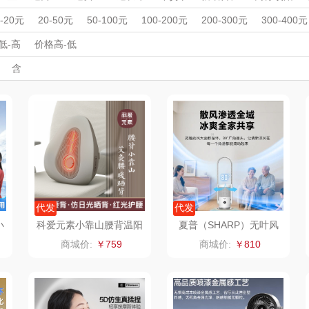
雨伞）
Y
西屋（运动户外）
非一FETANA
乐扣乐扣（家居/
星巴
周年庆礼品
春游踏青
开学季礼品
毕业季礼品
开门红专区
伴
0-20元
20-50元
50-100元
100-200元
200-300元
300-400元
小家电）
外事出国
入职礼
纺王
高颜值礼品
万象
IP联名款
纽曼Newmine
企业团建
展会礼品
纽曼
低-高
价格高-低
开业乔迁
乡村振兴
定制案例
珠宝礼品
酒店旅游
高校礼品
含
（线下款）
（
床品
斯凯奇SKECHER
可口可乐Coca Col
沃莱
百草
建材礼品
政企单位
房地产礼品
汽车礼品
进店礼
情人节
亲节
儿童节
中秋节
建军节
护士节
重阳节
S
a
销款）
润本（套装）
乐班
戴可思
卓然
首佩
SWISS MILITARY
罗
茶
克洛特
睿嫣
竹盐
膏
锐致
倍瑞傲
安宝笛
代发
代发
小
科爱元素小靠山腰背温阳
夏普（SHARP）无叶风
降
仪CI194A
扇电风扇家用净化落地扇
诗
小天鹅
ROBAM老板
康夫
商城价:
￥759
商城价:
￥810
低噪
制款）
富昌（定制款）
爱国者（移动电
飞利浦
源）
布
苏泊尔（代理商）
九阳（代理商）
晒瑞