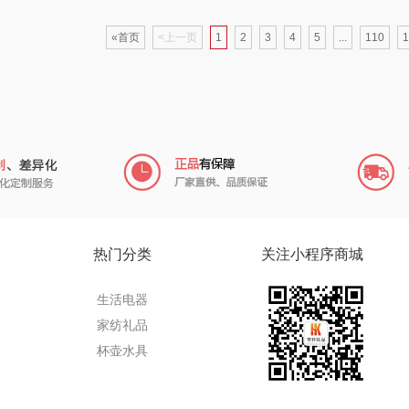
圣
飞利浦（厨电类）
罗莱 超柔床品
膳魔师（小家电）
«首页
<上一页
1
2
3
4
5
...
110
1
丝
斧头牌
左点
西屋（冰洗类）
护类）
嘉庆斋
不汲不迫
礼享时空
格米（包销款）
艾得锐威
NNB
笑容加
洁玉
财滚滚
爱尔沃
家
鸣盏
欧克士/OKSJ
小罐茶
热门分类
关注小程序商城
羊
PGG
豹牌（套装）
高露洁
生活电器
家纺礼品
道
咪鼠
礼卡通福
茶汀
杯壶水具
博洋家纺（品牌
酷客者
敖东