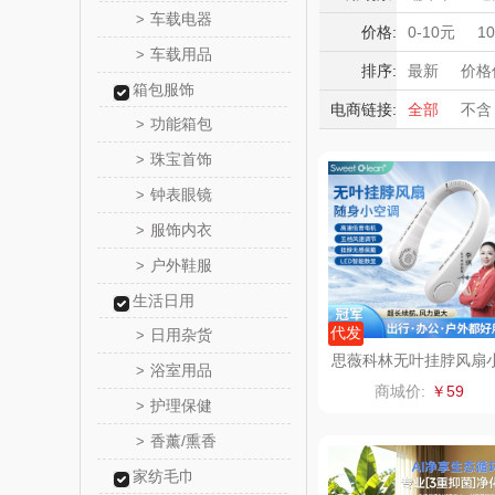
YOTTO
车载电器
>
积分礼品
价格:
0-10元
1
车载用品
>
暖冬好物
唯宝
排序:
最新
价格
箱包服饰
高端送礼
电商链接:
全部
不含
罗莱 超柔
功能箱包
>
保险礼品
珠宝首饰
母亲节
父
>
立白（包
钟表眼镜
>
锦礼
服饰内衣
>
户外鞋服
>
奈雪的
生活日用
睿嫣润
代发
日用杂货
>
思薇科林无叶挂脖风扇
浴室用品
>
型便携戴式随身挂脖子
花卉
商城价:
￥59
温神器
护理保健
>
洁玉（定
香薰/熏香
>
家纺毛巾
马克图