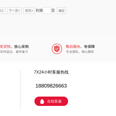
初方
环球港
到第
页
11
下一页>
尾页»
确定
W&P
广州酒家（包销
款）
Tower
贝蒂斯
豪森活
AvecMoi
欧斐尔
文曲星
新鲜生活
科朴优品KUUP
7X24小时客服热线
六神
奥妙
18809826663
疆果乐
川崎
在线客服
迈卡罗
龙的