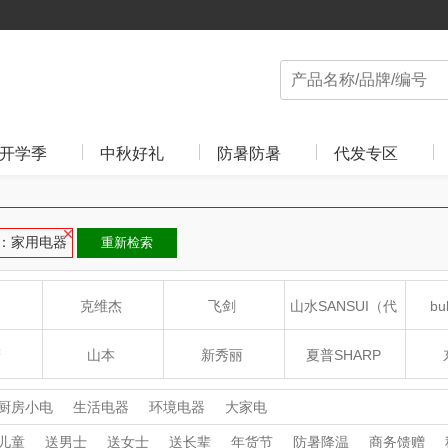
开学季
中秋好礼
防暑防暑
代发专区
：家用电器
重新检索
克维杰
飞剑
山水SANSUI（代
bu
理商）
癀
山本
新秀丽
夏普SHARP
LO
途柏丽TOBERLIR
momo（杯壶）
大嘴猴（杯壶厨具
厨房小电
生活电器
环境电器
大家电
儿童
送男士
送女士
送长辈
年货节
防暑降温
商务馈赠