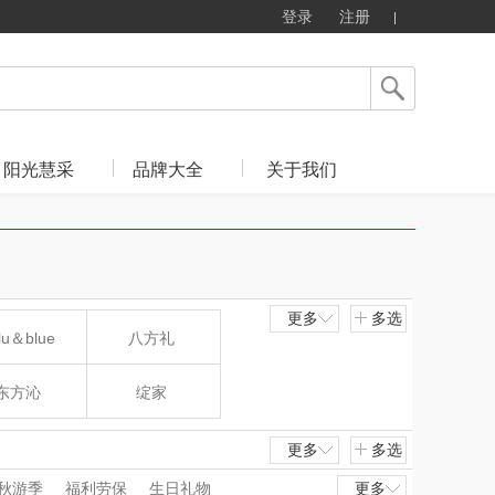
登录
注册
阳光慧采
品牌大全
关于我们
更多
多选
lu＆blue
八方礼
东方沁
绽家
MOVA
匠心萌宠
更多
多选
秋游季
福利劳保
生日礼物
更多