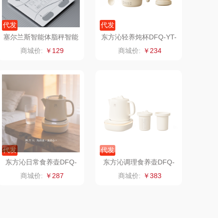
友望
思宜莱
代发
代发
德亚
富佑嘉（FU+）
塞尔兰斯智能体脂秤智能
东方沁轻养炖杯DFQ-YT-
体脂秤ts-c66
SY01（茶漏款）
商城价:
￥129
商城价:
￥234
凡士林
贝弗伦
ma Light
昔马
亿瞬间
普陀山
达厨具（包销
猫和老鼠
代发
代发
款）
小黄人
摩动
东方沁日常食养壶DFQ-
东方沁调理食养壶DFQ-
SY02（标准款）
SY01（茶漏+炖盅款）
商城价:
￥287
商城价:
￥383
怡乐雅
花西子
辛和园
虎牌