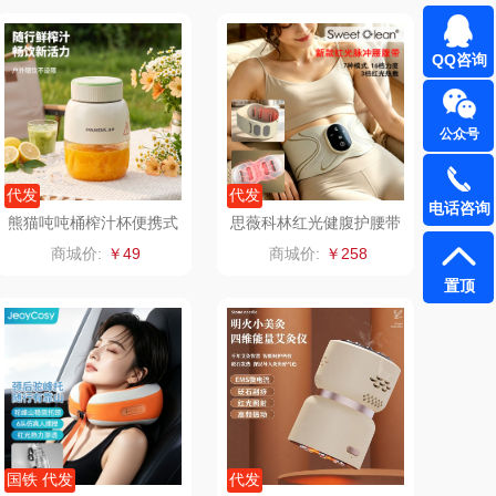
易路达
天琴
QQ咨询
卡丹（皮具
傲胜OSIM
公众号
类）
狮峰
温仑山（电器类）
代发
代发
海尔
三头鹰
电话咨询
熊猫吨吨桶榨汁杯便携式
思薇科林红光健腹护腰带
果汁机TRGZJ3106
运动护腰带热敷按摩仪Y
商城价:
￥49
商城价:
￥258
棉芽
伊莱克斯
K-JF08
置顶
浦（音频类）
珍视明
乐千厨
悠米UURMI
喜临门
禹鸿物予
高洁丝
护舒宝
国铁 代发
代发