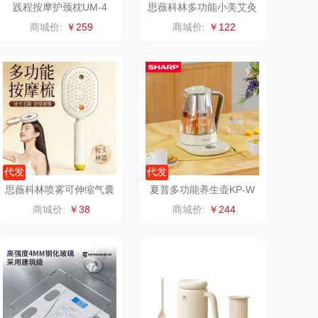
践程按摩护颈枕UM-4
思薇科林多功能小美艾灸
仪恒温刮痧仪按摩仪sm1
氛围部落
厨邦
商城价:
￥259
商城价:
￥122
688
月(包销款)
中华
家之礼
啄木鸟PLOVER
（家纺）
冠军
施耐德
乐而雅
苏菲
代发
代发
思薇科林喷雾可伸缩气囊
夏普多功能养生壶KP-W
KEPO
途雅
按摩梳按摩梳JY-603
T15L-W1.5L
商城价:
￥38
商城价:
￥244
碧云泉
普沃达
尔（包销款）
左都
梦百合
浅香（包销款）