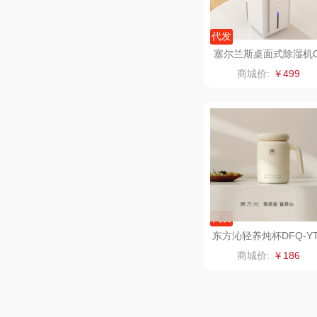
一个人的
代发
云鲸
塞尔兰斯桌面式除湿机
SJ-507
商城价:
￥499
富光（专
科洛
兰士
胜源
代发
皇上
东方沁轻养炖杯DFQ-YT
SY01（标准款）
商城价:
￥186
WayourC
雪糕大