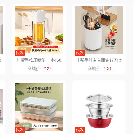
都乐Dole
邻家饭香
赫兰希
达
天琴
朗赫
果兹
西屋
（皮具
傲胜OSIM
360
LK
艾美
代发
代发
温仑山（电器类）
洁丽雅（代理商）
乐心
康巴
0
佳帮手按压喷倒一体450
佳帮手佳灰台面旋转刀架
ml油壶PDYH-JS
N01
商城价:
￥22
商城价:
￥31
三头鹰
博牌
keep
伊莱克斯
绿鼻子
乐扣乐扣（箱包杯
壶）
频类）
珍视明
康恩贝
WENGER/威戈
Allu
厨
悠米UURMI
富安娜（包销款）
双立人
门
禹鸿物予
艾可熊
正负零
代发
代发