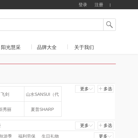
登录
注册
阳光慧采
品牌大全
关于我们
更多
多选
飞剑
山水SANSUI（代
理商）
新秀丽
夏普SHARP
mo（杯壶）
大嘴猴（杯壶厨具
壶
更多
多选
秋游季
福利劳保
生日礼物
更多