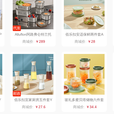
化
洛克星球
梵沐
骆驼
五芳斋
立家
泸溪河桃酥
干
代发
P
Alluflon阿路弗仑特兰托
佰乐扣安适保鲜两件套A
纺
BTSM
路悠悠
尹谜
不锈钢保鲜盒套装
S/L2
商城价:
￥289
商城价:
￥28
荣事达（品牌方）
得力
润本（套装类）
销款）
八马（包销款）
雅莉格丝
铮铭
家电）
渝情渝礼
千问
杜邦（餐具类）
洁丽
花
奥克斯
小胖爪
有色
无印
邮政
梦洁
泉尔思
润培
Y
佰乐扣宜家厨房五件套Y
玻礼多蜜贝塔储物六件套
J/L5
W-BT/L6
商城价:
￥27.6
商城价:
￥34.4
三胖蛋
奈斯派索
小度
索爱