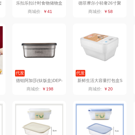
套
乐扣乐扣计时食物储物盒
德菲摩尔小轻奢26寸聚
套装HFL8517S601M
宝盆三件套红色
丝
护舒宝
顺然
信科
商城价:
￥41
商城价:
￥58
落
厨邦
粒上皇
乐扣乐扣（小家
电）
销款)
中华
民间造物
康巴赫（包销款）
礼
啄木鸟PLOVER
太力
象印
（家纺）
施耐德
向物
来伊份
代发
代发
德铂阿加莎(钛饭盒)DEP-
新鲜生活大容量打包盒S
雅
苏菲
folli follie
品存
954
H-7845
商城价:
￥198
商城价:
￥20
途雅
HYUNDAI（电器
莱克
类）
泉
普沃达
茶马世家
陈克明
销款）
左都
蜜丝婷
博莱克
苏泊