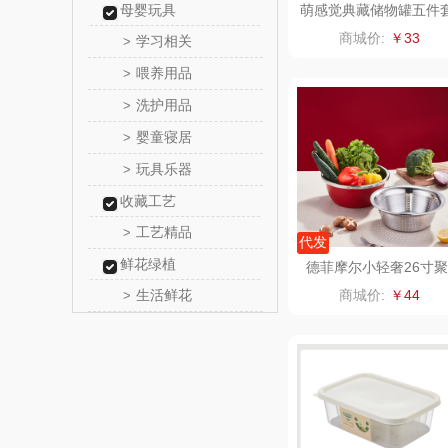
母婴玩具
萌感觉典藏储物罐五件
高洁
商城价:
￥33
学习相关
>
喂养用品
>
氛围部
洗护用品
>
陇间柒月(包
婴童寝居
>
玩具乐器
>
家之
收藏工艺
冠军
工艺精品
>
代发
鲜花绿植
德菲摩尔小轻奢26寸聚
乐而
宝盆二件套本色
生活鲜花
商城价:
￥44
>
KEPO
碧云
奥帝尔（包