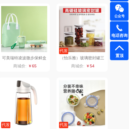
丸美
几梦
公众号
（风扇类）
汤姆逊
电话咨询
特（代理商）
锡品源
代发
赫（锅具类）
悦湘湖
置顶
可美瑞特凌波微步保鲜盒
（怡乐雅）玻璃密封罐三
两件套D
件套YLYG388
商城价:
￥65
商城价:
￥54
kaco
飞利浦新安怡
海信
乐美雅（餐具类）
flon阿路弗仑
爱仕达
北欧沃朗
郎氏达
七匹狼
朱炳仁铜
代发
代发