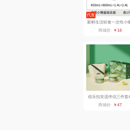
梦百
代发
友望
新鲜生活轻食一次性小
盒SH-7729
商城价:
￥16
德亚
凡士
Aroma Li
亿瞬
荣事达厨具
佰乐扣安适伴侣三件套
SBL/L3
商城价:
￥47
款）
小黄
怡乐