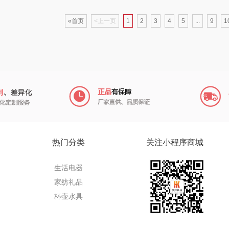
园
虎牌
杞果小圣
飞利浦（厨电类）
罗莱
«首页
<上一页
1
2
3
4
5
...
9
1
环球港
诗裴丝
斧头牌
广州酒家（包销
飞利浦（个护类）
嘉庆斋
款）
贝蒂斯
咪然
格米（包销款）
活
AvecMoi
usmile笑容加
洁玉
尔
文曲星
艾美家
鸣盏
欧克
热门分类
关注小程序商城
活
科朴优品KUUP
卡拉羊
PGG
豹
生活电器
家纺礼品
奥妙
网易有道
咪鼠
杯壶水具
乐
川崎
茶花
博洋家纺（品牌