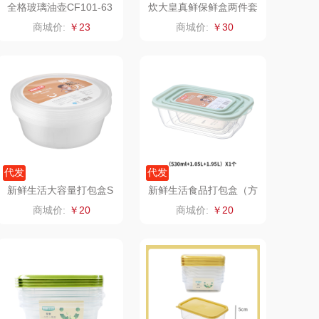
全格玻璃油壶CF101-63
炊大皇真鲜保鲜盒两件套
0
BXH02ZX-2
南方寝饰
瓷咖什
商城价:
￥23
商城价:
￥30
厨创妈咪
传应
睡眠博士
瑞驰SWICKY
福礼掌柜
迪士尼（数码类）
五谷磨房
她妍社
代发
代发
新鲜生活大容量打包盒S
新鲜生活食品打包盒（方
爱国者
尔木萄
H-7844
形三件套）SH-7348
商城价:
￥20
商城价:
￥20
得一茶
吉米
翼眠
TKK
尔（杯壶）
穗格氏