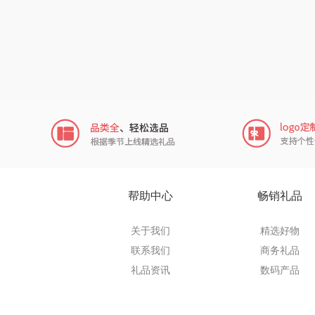
辛和
初方
W&P
Tower
豪森
欧斐
帮助中心
畅销礼品
新鲜生
关于我们
精选好物
联系我们
商务礼品
六神
礼品资讯
数码产品
疆果