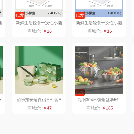
合
浅香（包销款）
一个人的星球
声阔
代发
代发
思宜莱
云鲸
迪士尼（儿童类）
恒源
懒
新鲜生活轻食一次性小懒
新鲜生活轻食一次性小懒
盒SH-7728
盒SH-7727
商城价:
￥16
商城价:
￥16
富佑嘉（FU+）
富光（专供款）
小仓熊
林
贝弗伦
科洛
秒秒测
ght
昔马
兰士顿
追鲸
间
普陀山
胜源通
蓄光
小狗
代发
（包销
猫和老鼠
皇上皇
创维（个护类）
A
佰乐扣安适伴侣三件套A
九阳304不锈钢盆沥5件
SBL/L3
套CF-T0431
商城价:
￥47
商城价:
￥185
人
摩动
WayourCare
威诗兰
雅
花西子
雪糕大师
西屋（个护类）