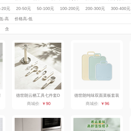
匠心萌宠
YOTTOY
西屋（运动户外）
非一
周年庆礼品
春游踏青
开学季礼品
毕业季礼品
开门红专区
伴
0-20元
20-50元
50-100元
100-200元
200-300元
300-400元
壶/包
外事出国
蔬果园（代理商）
入职礼
高颜值礼品
唯宝
IP联名款
企业团建
纺王
展会礼品
低-高
价格高-低
开业乔迁
乡村振兴
定制案例
珠宝礼品
酒店旅游
高校礼品
含
ine
佳帮手
罗莱 超柔床品
斯凯奇SKECHER
可口可乐
建材礼品
政企单位
房地产礼品
汽车礼品
进店礼
情人节
亲节
儿童节
中秋节
建军节
护士节
重阳节
款）
S
理商）
LUING BOX
立白（包销款）
润本（套装）
京意之选
锦礼
卓然
床品
奈雪茶院
奈雪的茶
克洛特
木
丝丽诺妃
睿嫣润膏
锐致
套
德世朗云栖工具七件套D
德世朗纯味双面菜板套装
FS-TZ3008-7A
DFS-TZ848
婷
形象派
花卉诗
小天鹅
RO
商城价:
￥90
商城价:
￥96
士
舒蕾（定制款）
洁玉（定制款）
富昌（定制款）
爱国
福
凤凰
马克图布
苏泊尔（代理商）
九阳