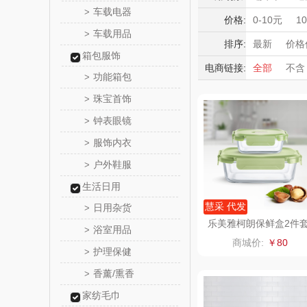
MOVA
车载电器
>
积分礼品
价格:
0-10元
1
车载用品
>
暖冬好物
星巴克（杯
排序:
最新
价格
箱包服饰
高端送礼
电商链接:
全部
不含
袋）
纽曼Newm
功能箱包
>
保险礼品
珠宝首饰
母亲节
父
>
（线上
百草味（代
钟表眼镜
>
康宁
服饰内衣
>
户外鞋服
>
罗莱超柔
生活日用
悦滋
慧采 代发
日用杂货
>
乐美雅柯朗保鲜盒2件
浴室用品
>
X1243
爱润丝
商城价:
￥80
护理保健
>
拜灭
香薰/熏香
>
家纺毛巾
周六