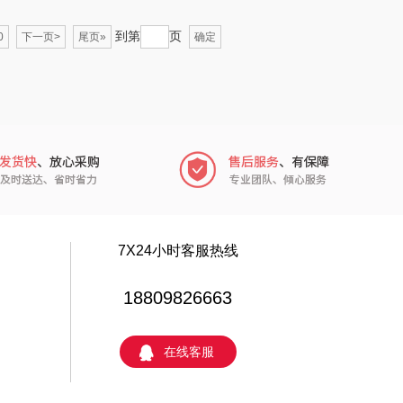
 超柔床品
膳魔师（小家电）
到第
页
0
下一页>
尾页»
确定
左点
西屋（冰洗类）
不汲不迫
礼享时空
艾得锐威
NNB
财滚滚
爱尔沃
士/OKSJ
小罐茶
7X24小时客服热线
牌（套装）
高露洁
18809826663
礼卡通福
茶汀
在线客服
酷客者
敖东