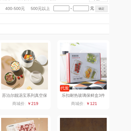
雨伞）
FETANA
乐扣乐扣（家居/
手礼盒
会议礼品
国潮文创
-
元
400-500元
500元以上
小家电）
万象
科技感礼品
纽曼Newmine
中国风
创意礼品
女神节
奶企礼品
银行礼品
（线下款）
Coca Col
沃莱
七夕节
建党节
圣诞节
教师节
a
乐班
戴可思
首佩
SWISS MILITARY
睿嫣
竹盐
倍瑞傲
安宝笛
代发
苏泊尔靓汤宝系列真空保
乐扣耐热玻璃保鲜盒3件
温提锅2.0L
套LLG991CS101
BAM老板
康夫
商城价:
￥219
商城价:
￥121
者（移动电
飞利浦
源）
（代理商）
晒瑞