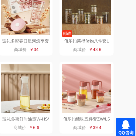
VVC
漫沃星系
饭熊饱饱
汉美驰
邮政
玻礼多蜜春日星河悠享套
佰乐扣莱得储物八件套L
先科
德菲摩尔
装W-CR/L2Y
D/L8
商城价:
￥34
商城价:
￥43.6
浪莎
雅鹿
真不二
富安娜（包销款
1）
雅（包销款）
云栖桦田
良品（代理
立时olayks
商）
品胜
百事（饮具类）
玻礼多蜜好时油壶W-HS/
佰乐扣臻味五件套ZW/L5
L1
商城价:
￥6.6
商城价:
￥39.4
QQ咨询
（个护类）
创维（手表类）