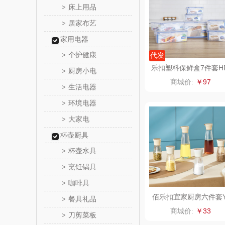
床上用品
>
居家布艺
>
实丰文
家用电器
TCL
个护健康
>
代发
乐扣塑料保鲜盒7件套H
厨房小电
>
梦洁家
L818S002
商城价:
￥97
生活电器
>
保宁
环境电器
>
大家电
>
英红（包
杯壶厨具
西屋（小
杯壶水具
>
烹饪锅具
>
长寿
咖啡具
>
呼也
佰乐扣宜家厨房六件套
餐具礼品
>
J/L6
商城价:
￥33
刀剪菜板
>
丽耳