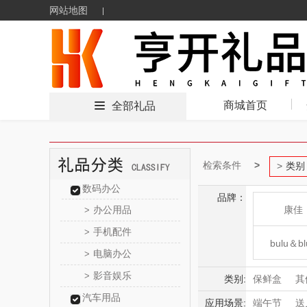
网站地图
商城首页
全部礼品
检索条件
类别
数码办公
品牌：
办公用品
康佳
>
手机配件
>
bulu＆bl
电脑办公
>
影音娱乐
>
东方
类别:
保鲜盒
其
汽车用品
应用场景:
端午节
送