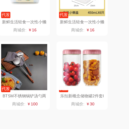
瓷语花香
圣匠鲁班
代发
代发
祥（箱包）
君乐宝
新鲜生活轻食一次性小懒
新鲜生活轻食一次性小懒
盒SH-7726
盒SH-7725
商城价:
￥16
商城价:
￥16
汇可心
小甘菊
摩米士
芬神
致尚丽和
T.J.HARREN
（包销款）
奥苏米
代发
代发
秦唐宋
伍闰堂
BTSM不锈钢锅铲汤勺两
乐扣新概念储物罐2件套I
件套BT-CT02
NL203S001N
商城价:
￥100
商城价:
￥30
完美日记
paperblanks
夏普
唐励