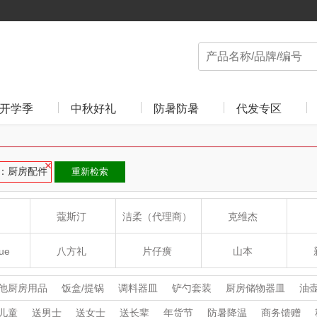
开学季
中秋好礼
防暑防暑
代发专区
：厨房配件
重新检索
蔻斯汀
洁柔（代理商）
克维杰
ue
八方礼
片仔癀
山本
沁
绽家
HOLOHOLO
途柏丽TOBERLIR
mo
他厨房用品
饭盒/提锅
调料器皿
铲勺套装
厨房储物器皿
油
儿童
送男士
送女士
送长辈
年货节
防暑降温
商务馈赠