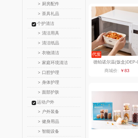
厨房配件
>
宏太
茶具礼品
>
个护清洁
易路
清洁用具
>
皮尔卡丹
清洁纸品
>
衣物清洁
>
代发
类）
狮峰
德铂诺尔温(饭盒)DEP-
家庭环境清洁
>
2
商城价:
￥83
口腔护理
>
海尔
身体护理
>
棉芽
面部护肤
>
运动户外
飞利浦（音
户外装备
>
乐千
健身用品
>
智能设备
>
喜临