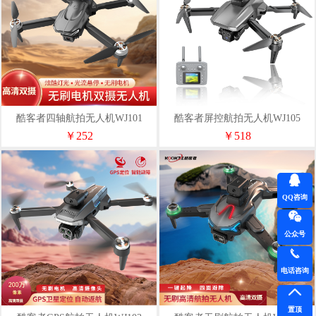
酷客者四轴航拍无人机WJ101
酷客者屏控航拍无人机WJ105
￥252
￥518
QQ咨询
公众号
电话咨询
置顶