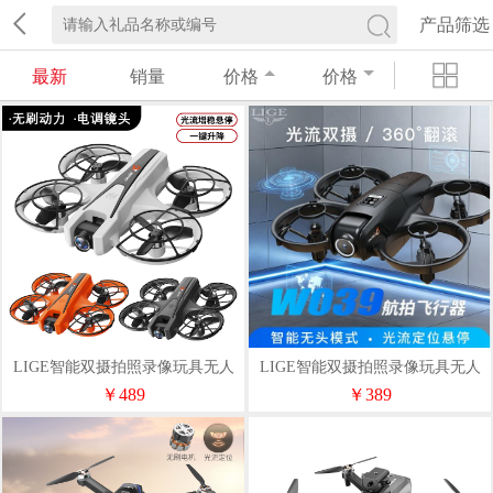
产品筛选
最新
销量
价格
价格
LIGE智能双摄拍照录像玩具无人
LIGE智能双摄拍照录像玩具无人
机W040
机W039
￥489
￥389