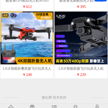
酷客者GPS航拍无人机WJ103
酷客者无刷航拍无人机WJ102
￥612
￥395
LIGE智能折叠双摄飞行玩具无人
LIGE智能双摄飞行玩具无人机
机W006
W001
￥249
￥229
微礼网 技术支持