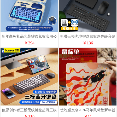
新年商务礼品套装键盘鼠标实用公
折叠三模充电键盘鼠标迷你静音键
司送员工奖品新人伴手礼
鼠套装适用平板手机笔记本
￥394
￥136
倍思创作者三模无线键盘超薄三模
贪吃猫文创2026马年鼠标垫新年创
连接便携办公键盘
意桌面护腕垫子
￥119
￥11