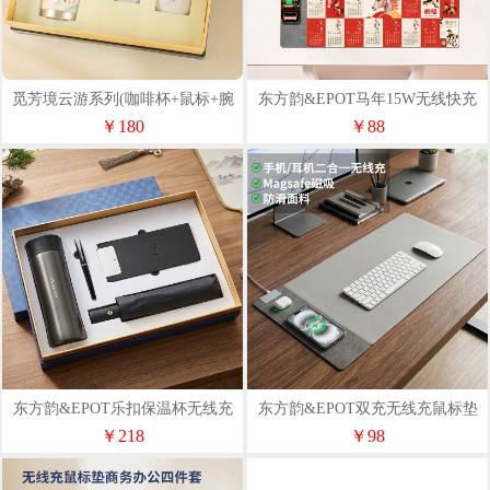
觅芳境云游系列(咖啡杯+鼠标+腕
东方韵&EPOT马年15W无线快充
托)
桌垫
￥180
￥88
东方韵&EPOT乐扣保温杯无线充
东方韵&EPOT双充无线充鼠标垫
鼠标垫雨伞笔四件套
大号办公桌垫
￥218
￥98