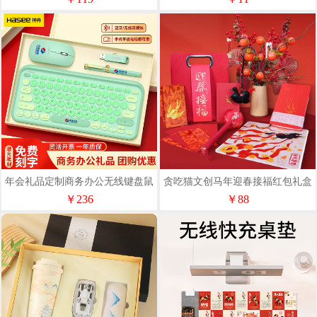
年会礼品定制商务办公无线键盘鼠
贪吃猫文创马年迎春接福红包礼盒
标套装员工奖品入职伴手礼
新年纳福吉祥福袋年货套装
￥236
￥88