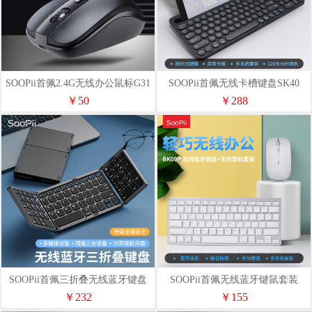
SOOPii首佩2.4G无线办公鼠标G31
SOOPii首佩无线卡槽键盘SK40
￥50
￥288
SOOPii首佩三折叠无线蓝牙键盘
SOOPii首佩无线蓝牙键鼠套装
BK17
BK09P
￥232
￥155