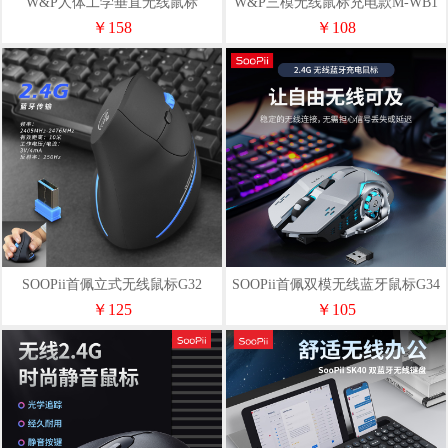
W&P人体工学垂直无线鼠标
W&P三模无线鼠标充电款M-WB1
PMWB04
￥158
￥108
SOOPii首佩立式无线鼠标G32
SOOPii首佩双模无线蓝牙鼠标G34
￥125
￥105