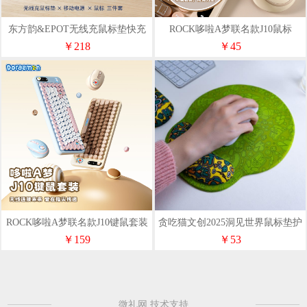
东方韵&EPOT无线充鼠标垫快充
ROCK哆啦A梦联名款J10鼠标
电源双模无线蓝牙鼠标三件套
￥218
￥45
ROCK哆啦A梦联名款J10键鼠套装
贪吃猫文创2025洞见世界鼠标垫护
腕套装
￥159
￥53
微礼网 技术支持