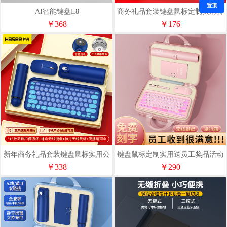
置顶
AI智能键盘L8
商务礼品套装键盘鼠标定制实用公
司年会送员工奖品新人伴手礼
￥368
￥176
新年商务礼品套装键盘鼠标实用公
键盘鼠标定制实用送员工奖品活动
司送员工奖品新人伴手礼
礼品新人伴手礼
￥338
￥290