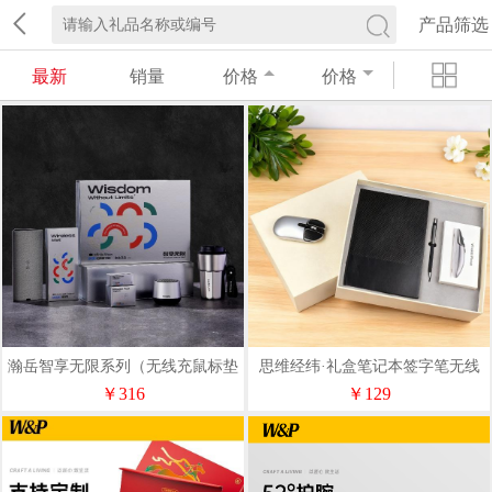
产品筛选
最新
销量
价格
价格
瀚岳智享无限系列（无线充鼠标垫
思维经纬·礼盒笔记本签字笔无线
+飞利浦音响+乐扣咖啡杯）
鼠标三件套装
￥316
￥129