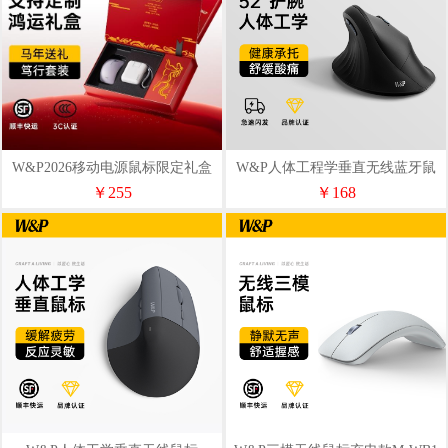
W&P2026移动电源鼠标限定礼盒
W&P人体工程学垂直无线蓝牙鼠
标PMV50
￥255
￥168