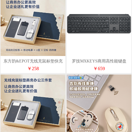
东方韵&EPOT无线充鼠标垫快充
罗技MXKEYS商用高性能键盘
电源U盘双模无线蓝牙鼠标套装
￥258
￥659