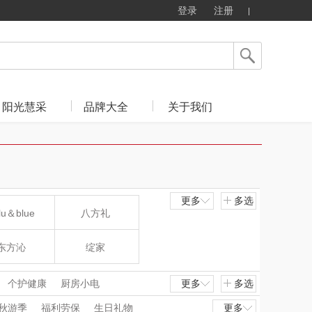
登录
注册
阳光慧采
品牌大全
关于我们
更多
多选
lu＆blue
八方礼
东方沁
绽家
MOVA
匠心萌宠
个护健康
厨房小电
更多
多选
蛋器
电水壶/热水瓶
秋游季
福利劳保
生日礼物
更多