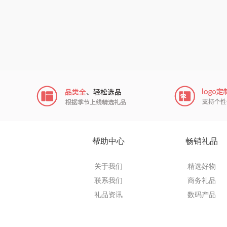
杞果小
诗裴
飞利浦（个
咪然
usmile
艾美
帮助中心
畅销礼品
卡拉
关于我们
精选好物
联系我们
商务礼品
网易有
礼品资讯
数码产品
茶花