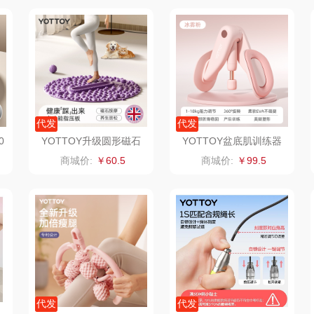
香
赫兰希
丸美
几梦
果兹
西屋（风扇类）
汤姆逊
皮尔
LK
艾美特（代理商）
锡品源
代发
代发
理商）
乐心
康巴赫（锅具类）
悦湘湖
0
YOTTOY升级圆形磁石
YOTTOY盆底肌训练器
指压板-55cm紫、蓝、灰
粉、白
商城价:
￥60.5
商城价:
￥99.5
keep
kaco
飞利浦新安怡
子
乐扣乐扣（箱包杯
海信
乐美雅（餐具类）
飞利
壶）
贝
WENGER/威戈
Alluflon阿路弗仑
爱仕达
销款）
双立人
北欧沃朗
郎氏达
熊
正负零
七匹狼
朱炳仁铜
代发
代发