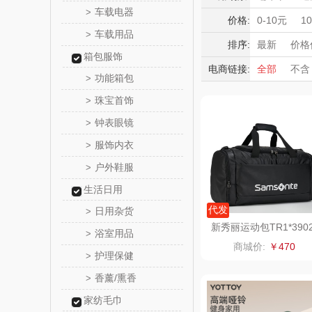
YOTTO
车载电器
>
电陶炉/电磁
积分礼品
价格:
0-10元
1
车载用品
电饭煲
跳
>
暖冬好物
唯宝
排序:
最新
价格
果蔬清洗机
箱包服饰
高端送礼
电商链接:
全部
不含
罗莱 超柔
功能箱包
>
保险礼品
珠宝首饰
母亲节
父
>
立白（包
钟表眼镜
>
锦礼
服饰内衣
>
户外鞋服
>
奈雪的
生活日用
睿嫣润
代发
日用杂货
>
新秀丽运动包TR1*390
浴室用品
>
3
花卉
商城价:
￥470
护理保健
>
洁玉（定
香薰/熏香
>
家纺毛巾
马克图