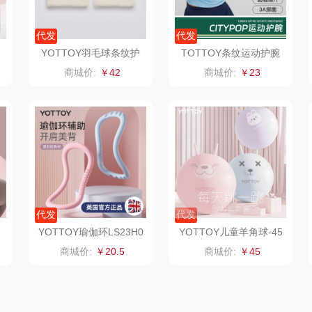
星球
声阔
瓷语花香
圣匠鲁班
代发
代发
迪士尼（儿童类）
恒源祥（箱包）
君乐宝
YOTTOY羽毛球条纹护
TOTTOY条纹运动护腕
腕（对）白、蓝
（对）白、绿、黑、蓝、
商城价:
￥42
商城价:
￥23
紫
供款）
小仓熊
汇可心
小甘菊
秒秒测
摩米士
芬神
Aro
顿
追鲸
致尚丽和
T.J.HARREN
通
蓄光
小狗（包销款）
奥苏米
荣事
代发
代发
皇
创维（个护类）
秦唐宋
伍闰堂
YOTTOY瑜伽环LS23H0
YOTTOY儿童羊角球-45
1粉、蓝、紫
粉、蓝、紫
商城价:
￥20.5
商城价:
￥45
are
威诗兰
完美日记
paperblanks
师
西屋（个护类）
夏普
唐励