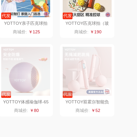
友望
思宜莱
代发
代发
德亚
富佑嘉（FU+）
YOTTOY亲子匹克球拍
YOTTOY匹克球拍（玻
（杨木+玻纤双拍）
纤双拍）黑粉、蓝、彩色
商城价:
￥125
商城价:
￥190
线条
凡士林
贝弗伦
ma Light
昔马
亿瞬间
普陀山
达厨具（包销
猫和老鼠
代发
代发
款）
小黄人
摩动
YOTTOY体感瑜伽球-65
YOTTOY双霍尔智能负
紫、蓝
重跳绳（负重+两用）
商城价:
￥80
商城价:
￥52
怡乐雅
花西子
粉、蓝
辛和园
虎牌