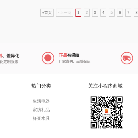
圣
飞利浦（厨电类）
罗莱 超柔床品
膳魔师（小家电）
«首页
<上一页
1
2
3
4
5
6
7
8
丝
斧头牌
左点
西屋（冰洗类）
护类）
嘉庆斋
不汲不迫
礼享时空
格米（包销款）
艾得锐威
NNB
笑容加
洁玉
财滚滚
爱尔沃
家
鸣盏
欧克士/OKSJ
小罐茶
热门分类
关注小程序商城
羊
PGG
豹牌（套装）
高露洁
生活电器
家纺礼品
道
咪鼠
礼卡通福
茶汀
杯壶水具
博洋家纺（品牌
酷客者
敖东