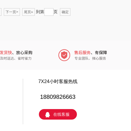
初方
环球港
到第
页
下一页>
尾页»
确定
W&P
广州酒家（包销
款）
Tower
贝蒂斯
豪森活
AvecMoi
欧斐尔
文曲星
新鲜生活
科朴优品KUUP
7X24小时客服热线
六神
奥妙
18809826663
疆果乐
川崎
在线客服
迈卡罗
龙的