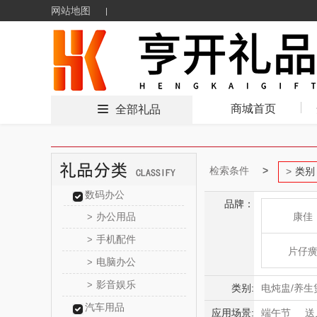
网站地图
商城首页
全部礼品
检索条件
类别
数码办公
品牌：
办公用品
康佳
>
手机配件
>
片仔
电脑办公
>
影音娱乐
>
HOLOHO
类别:
电炖盅/养生
汽车用品
料理机/果汁
应用场景:
端午节
送