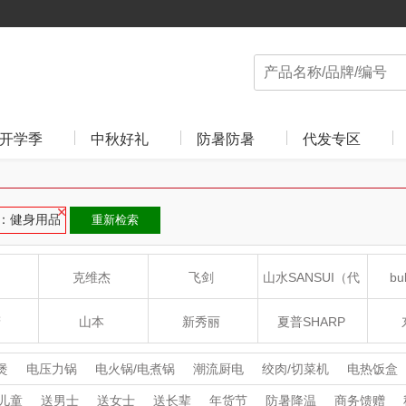
开学季
中秋好礼
防暑防暑
代发专区
：健身用品
重新检索
克维杰
飞剑
山水SANSUI（代
bu
理商）
癀
山本
新秀丽
夏普SHARP
LO
途柏丽TOBERLIR
momo（杯壶）
大嘴猴（杯壶厨具
煲
电压力锅
电火锅/电煮锅
潮流厨电
绞肉/切菜机
电热饭盒
杯
电烤箱/微波炉
电饼档
养生壶/煮茶器
酸奶机
咖啡机
煮
儿童
送男士
送女士
送长辈
年货节
防暑降温
商务馈赠