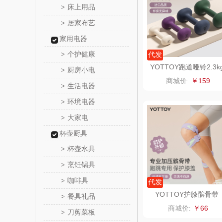
床上用品
>
居家布艺
>
梵沐
家用电器
立家
个护健康
>
代发
YOTTOY跑道哑铃2.3k
厨房小电
>
路悠
5磅*2白、深紫、深绿
商城价:
￥159
深蓝
生活电器
>
得力
环境电器
>
大家电
>
雅莉格
杯壶厨具
千问
杯壶水具
>
烹饪锅具
>
小胖
咖啡具
>
代发
泉尔
YOTTOY护膝髌骨带
餐具礼品
>
（对）粉、灰、紫、黑
商城价:
￥66
刀剪菜板
>
奈斯派