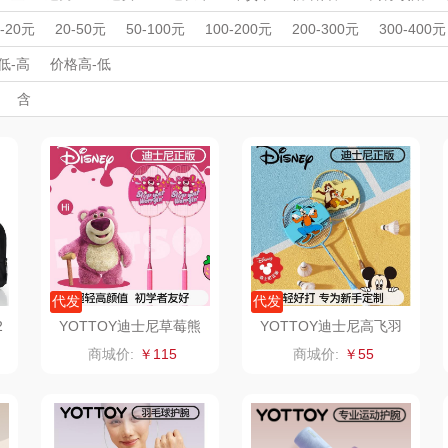
雨伞）
Y
西屋（运动户外）
非一FETANA
乐扣乐扣（家居/
星巴
炉
生活电器
豆浆机/破壁机
早餐机
打蛋器
其他体育用品
周年庆礼品
春游踏青
开学季礼品
毕业季礼品
开门红专区
伴
0-20元
20-50元
50-100元
100-200元
200-300元
300-400元
绳
健腹轮
羽毛球
乒乓球
篮球
跑步机/踏步机
拉力器
小家电）
外事出国
入职礼
纺王
高颜值礼品
万象
IP联名款
纽曼Newmine
企业团建
展会礼品
纽曼
低-高
价格高-低
消毒柜/消毒机
电炒锅
环境电器
大家电
瑜伽装备
厨师机/
开业乔迁
乡村振兴
定制案例
珠宝礼品
酒店旅游
高校礼品
含
（线下款）
（
床品
斯凯奇SKECHER
可口可乐Coca Col
沃莱
百草
建材礼品
政企单位
房地产礼品
汽车礼品
进店礼
情人节
亲节
儿童节
中秋节
建军节
护士节
重阳节
S
a
销款）
润本（套装）
乐班
戴可思
卓然
首佩
SWISS MILITARY
罗
茶
克洛特
睿嫣
竹盐
膏
锐致
倍瑞傲
安宝笛
代发
代发
2
YOTTOY迪士尼草莓熊
YOTTOY迪士尼高飞羽
羽毛球拍（复合碳素）
毛球拍（铁合金）（双
诗
小天鹅
ROBAM老板
康夫
商城价:
￥115
商城价:
￥55
（4U双拍）
拍）蓝/棕
制款）
富昌（定制款）
爱国者（移动电
飞利浦
源）
布
苏泊尔（代理商）
九阳（代理商）
晒瑞