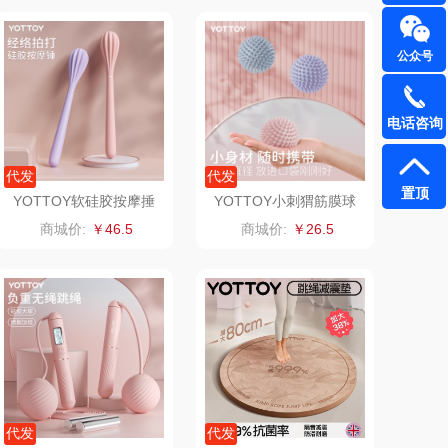
易路达
天琴
公众号
卡丹（皮具
傲胜OSIM
电话咨询
类）
狮峰
温仑山（电器类）
代发
代发
海尔
三头鹰
置顶
YOTTOY软硅胶按摩捶
YOTTOY小刺猬筋膜球
粉、蓝、紫
粉、紫、蓝、绿
商城价:
￥46.5
商城价:
￥26.5
棉芽
伊莱克斯
浦（音频类）
珍视明
乐千厨
悠米UURMI
喜临门
禹鸿物予
高洁丝
护舒宝
代发
代发