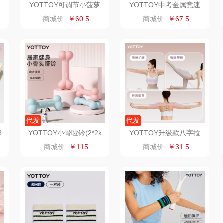
YOTTOY可调节小菠萝
YOTTOY中考金属竞速
双层瘦腿器粉、紫、绿、
跳绳(粉，绿，灰）
信科
南方寝饰
瓷咖什
商城价:
￥60.5
商城价:
￥67.5
蓝
皇
乐扣乐扣（小家
厨创妈咪
传应
陇间柒
电）
物
康巴赫（包销款）
睡眠博士
瑞驰SWICKY
象印
福礼掌柜
迪士尼（数码类）
来伊份
五谷磨房
她妍社
代发
代发
8
YOTTOY小骨哑铃(2*2k
YOTTOY升级款八字拉
ie
品存
爱国者
尔木萄
g)粉、蓝
力器（粉）
商城价:
￥115
商城价:
￥31.5
I（电器
莱克
得一茶
吉米
家
陈克明
翼眠
TKK
奥帝
婷
博莱克
苏泊尔（杯壶）
穗格氏