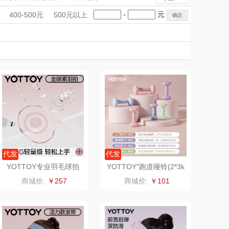
克（杯壶/包
蔬果园（代理商）
电烧烤炉
空气炸锅
多功能锅
手礼盒
会议礼品
国潮文创
-
元
400-500元
500元以上
握力器
俯卧撑架
暖菜板
袋）
Newmine
科技感礼品
中国风
佳帮手
创意礼品
和面机
封口机
制冰机
女神节
奶企礼品
银行礼品
线上款）
味（代理商）
LUING BOX
七夕节
建党节
圣诞节
教师节
康宁
京意之选
莱超柔床品
奈雪茶院
悦滋木
丝丽诺妃
爱润丝婷
形象派
代发
代发
YOTTOY专业羽毛球拍
YOTTOY"跑道哑铃(2*3k
极光T9005U全碳素双拍
g)粉
拜灭士
舒蕾（定制款）
商城价:
￥257
商城价:
￥101
周六福
凤凰
实丰文化
洛克星球