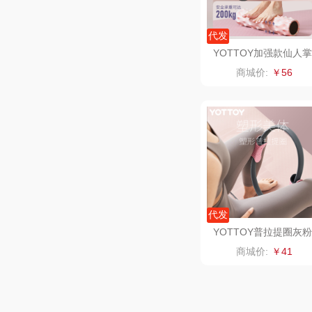
一个人的
代发
云鲸
YOTTOY加强款仙人掌
泡沫轴47cm纯色：粉
商城价:
￥56
富光（专
科洛
兰士
胜源
代发
皇上
YOTTOY普拉提圈灰粉
色
商城价:
￥41
WayourC
雪糕大