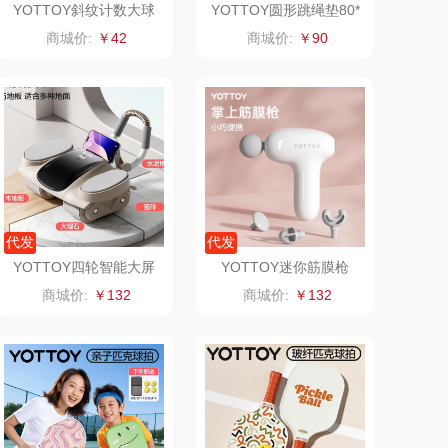
YOTTOY斜纹计数大球
YOTTOY圆形跳绳垫80*
跳绳（负重+两用）粉、
80*1.2cm粉、绿、灰、
氛围部落
厨邦
商城价:
￥42
商城价:
￥90
蓝
白
月(包销款)
中华
家之礼
啄木鸟PLOVER
（家纺）
冠军
施耐德
乐而雅
苏菲
代发
代发
YOTTOY四轮智能大屏
YOTTOY迷你筋膜枪
KEPO
途雅
健腹轮（含跪垫）砂石色
（四头）白
商城价:
￥132
商城价:
￥132
碧云泉
普沃达
尔（包销款）
左都
梦百合
浅香（包销款）