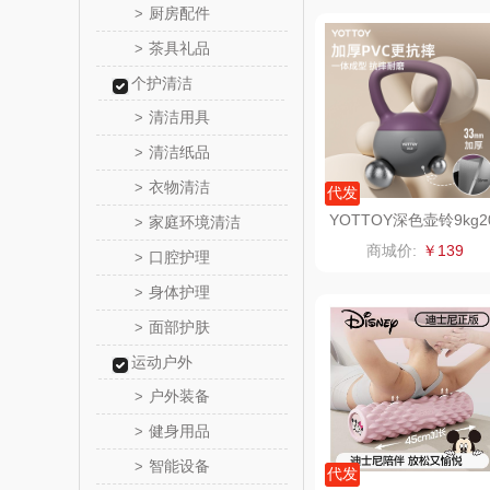
厨房配件
>
邻家饭
茶具礼品
>
个护清洁
朗赫
清洁用具
>
360
清洁纸品
>
衣物清洁
>
代发
洁丽雅（代
YOTTOY深色壶铃9kg2
家庭环境清洁
>
磅白、深绿、深紫
商城价:
￥139
口腔护理
>
博牌
身体护理
>
绿鼻
面部护肤
>
运动户外
康恩
户外装备
>
富安娜（包
健身用品
>
智能设备
>
艾可
代发