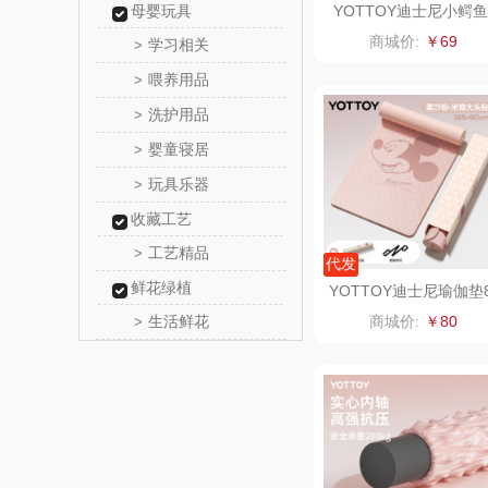
母婴玩具
YOTTOY迪士尼小鳄鱼
泡沫轴-45cm粉、紫、
顺然
商城价:
￥69
学习相关
>
绿、蓝
喂养用品
>
粒上
洗护用品
>
民间造
婴童寝居
>
玩具乐器
>
太力
收藏工艺
向物
工艺精品
>
代发
鲜花绿植
YOTTOY迪士尼瑜伽垫
folli foll
0*185cm*6mm粉，紫
生活鲜花
商城价:
￥80
>
HYUNDA
类）
茶马世
蜜丝