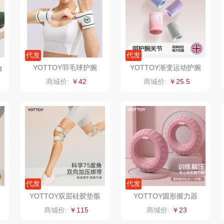
骆驼
VVC
漫沃星系
泸溪河桃酥
干饭熊饱饱
汉美驰
代发
代发
g
YOTTOY羽毛球护腕
YOTTOY渐变运动护腕
悠
尹谜
先科
德菲摩尔
、
（对）白颜色、复古绿
（对）粉
商城价:
￥42
商城价:
￥25.5
润本（套装类）
浪莎
雅鹿
英红
丝
铮铭
真不二
富安娜（包销款
西屋
1）
杜邦（餐具类）
洁丽雅（包销款）
云栖桦田
爪
有色
无印良品（代理
立时olayks
代发
代发
商）
思
润培
品胜
百事（饮具类）
YOTTOY双层硅胶垫髌
YOTTOY圆形握力器
骨带（对）灰、紫、黑
粉、蓝、灰
商城价:
￥115
商城价:
￥23
索
小度
索爱（个护类）
创维（手表类）