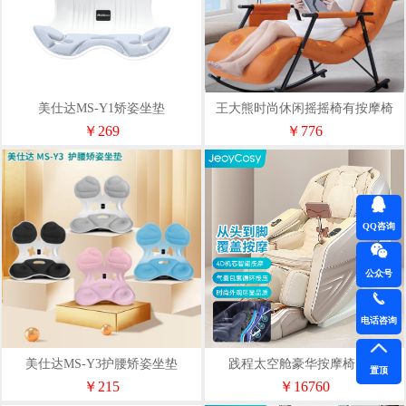
美仕达MS-Y1矫姿坐垫
王大熊时尚休闲摇摇椅有按摩椅
WD-A2
￥269
￥776
QQ咨询
公众号
电话咨询
美仕达MS-Y3护腰矫姿坐垫
践程太空舱豪华按摩椅S800
置顶
￥215
￥16760