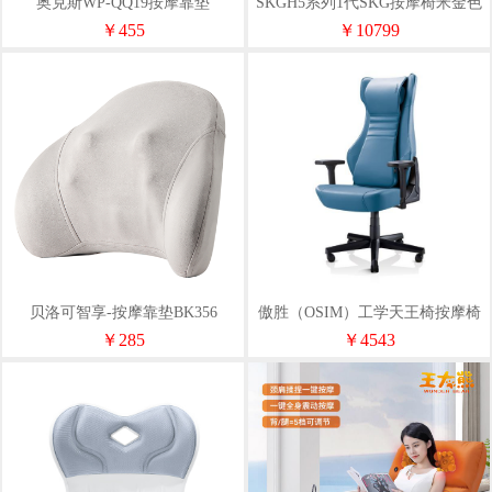
奥克斯WP-QQ19按摩靠垫
SKGH5系列1代SKG按摩椅米金色
豪华款
￥455
￥10799
贝洛可智享-按摩靠垫BK356
傲胜（OSIM）工学天王椅按摩椅
OS8245
￥285
￥4543