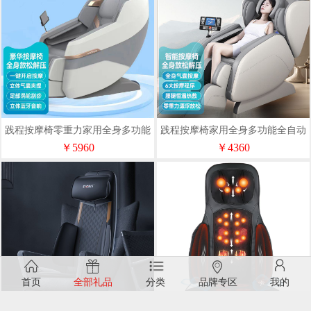
践程按摩椅零重力家用全身多功能
践程按摩椅家用全身多功能全自动
全自动太空舱按摩沙发S350
多功能电动智能按摩椅C30
￥5960
￥4360
首页
全部礼品
分类
品牌专区
我的