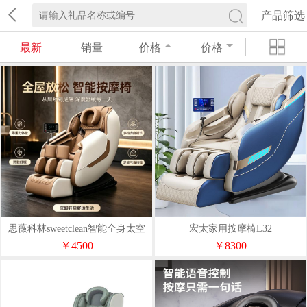
产品筛选
最新
销量
价格
价格
思薇科林sweetclean智能全身太空
宏太家用按摩椅L32
舱按摩椅Y77-2
￥4500
￥8300