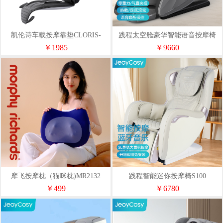
凯伦诗车载按摩靠垫CLORIS-
践程太空舱豪华智能语音按摩椅
S23A
S16
￥1985
￥9660
摩飞按摩枕（猫咪枕)MR2132
践程智能迷你按摩椅S100
￥499
￥6780