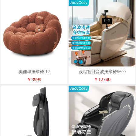
奥佳华按摩椅J12
践程智能音波按摩椅S600
￥3999
￥12740