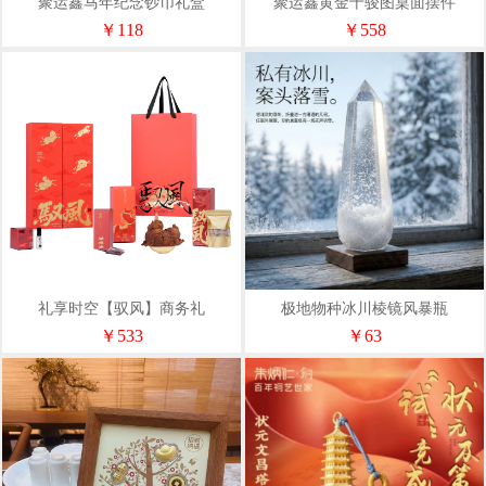
聚运鑫马年纪念钞币礼盒
聚运鑫黄金十骏图桌面摆件
￥118
￥558
礼享时空【驭风】商务礼
极地物种冰川棱镜风暴瓶
￥533
￥63