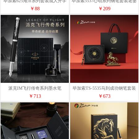
毕加索625海洋系列套装成人开学
毕加索5537心动系列钢笔套装老婆
季生日礼物商务礼品
礼物送女友节日礼品办公
￥88
￥209
派克IM飞行传奇系列墨水笔
毕加索TS-5535马到成功钢笔套装
马年高端领导生肖马
￥713
￥673