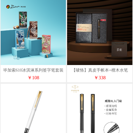
毕加索610冰淇淋系列签字笔套装
【唛恪】真皮手帐本+檀木水笔
商务办公礼品男女礼物文具
￥108
￥338