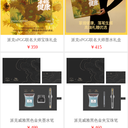
派克xPGG联名大师宝珠礼盒
派克xPGG联名大师墨水礼盒
￥359
￥415
派克威雅黑色金夹墨水笔
派克威雅黑色金夹宝珠笔
+WoodWick香薰黑色礼盒套装
+WoodWick香薰黑色礼盒套装
￥499
￥460