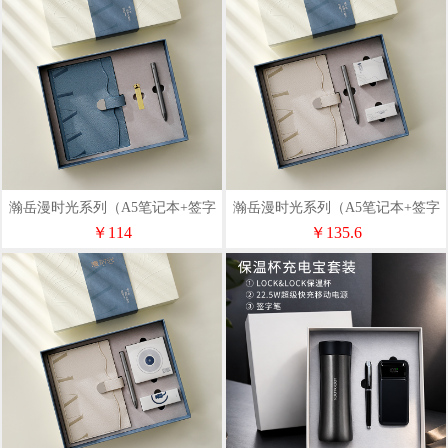
瀚岳漫时光系列（A5笔记本+签字
瀚岳漫时光系列（A5笔记本+签字
笔+u盘32G）
笔+扩香器+香薰精油）
￥114
￥135.6