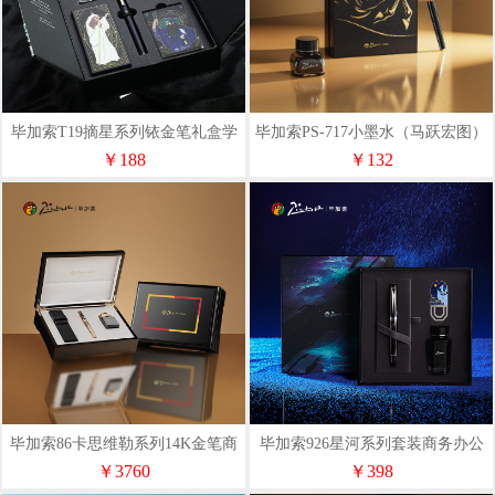
毕加索T19摘星系列铱金笔礼盒学
毕加索PS-717小墨水（马跃宏图）
生钢笔礼盒套装
马年套装办公新年礼物
￥188
￥132
毕加索86卡思维勒系列14K金笔商
毕加索926星河系列套装商务办公
务办公男女企业礼品墨水笔
礼品男女礼物文具
￥3760
￥398