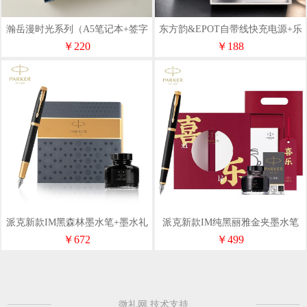
瀚岳漫时光系列（A5笔记本+签字
东方韵&EPOT自带线快充电源+乐
笔+蓝牙音响+充电线）
扣保温杯+签字笔三件套
￥220
￥188
派克新款IM黑森林墨水笔+墨水礼
派克新款IM纯黑丽雅金夹墨水笔
盒
+喜乐礼盒
￥672
￥499
微礼网 技术支持