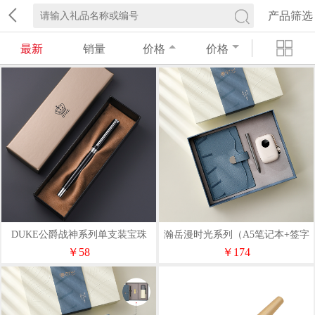
产品筛选
最新
销量
价格
价格
DUKE公爵战神系列单支装宝珠
瀚岳漫时光系列（A5笔记本+签字
笔/钢笔商务书写笔
笔+充电宝）
￥58
￥174