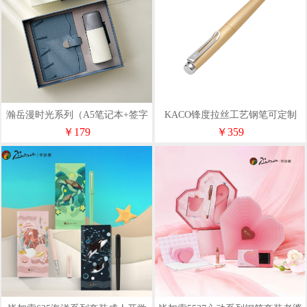
瀚岳漫时光系列（A5笔记本+签字
KACO锋度拉丝工艺钢笔可定制
笔+U盘32G+保温杯）
logo
￥179
￥359