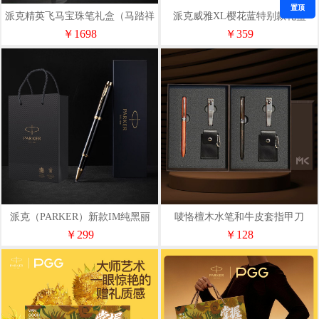
置顶
派克精英飞马宝珠笔礼盒（马踏祥
派克威雅XL樱花蓝特别款礼盒
云特别版）
￥1698
￥359
派克（PARKER）新款IM纯黑丽
唛恪檀木水笔和牛皮套指甲刀
雅金夹宝珠笔
MK92102
￥299
￥128