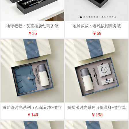
地球叔叔：艾克拉旋动商务笔
地球叔叔：睿雅拔帽商务笔
￥55
￥69
瀚岳漫时光系列（A5笔记本+签字
瀚岳漫时光系列（保温杯+签字笔
笔+保温杯）
+三合一无线充+充电线）
￥146
￥198