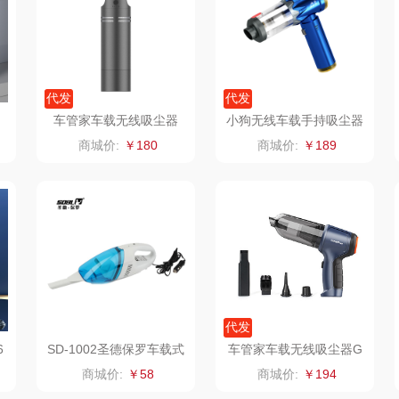
骆驼
VVC
漫沃星系
泸溪河桃酥
干饭熊饱饱
汉美驰
代发
代发
车管家车载无线吸尘器
小狗无线车载手持吸尘器
悠
尹谜
先科
德菲摩尔
CV20
商城价:
￥180
商城价:
￥189
润本（套装类）
浪莎
雅鹿
英红
丝
铮铭
真不二
富安娜（包销款
西屋
1）
杜邦（餐具类）
洁丽雅（包销款）
云栖桦田
爪
有色
无印良品（代理
立时olayks
代发
商）
思
润培
品胜
百事（饮具类）
6
SD-1002圣德保罗车载式
车管家车载无线吸尘器G
吸尘器
J-3038
商城价:
￥58
商城价:
￥194
索
小度
索爱（个护类）
创维（手表类）