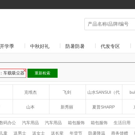
开学季
中秋好礼
防暑防暑
代发专区
：车载吸尘器
重新检索
克维杰
飞剑
山水SANSUI（代
bu
理商）
癀
山本
新秀丽
夏普SHARP
LO
途柏丽TOBERLIR
momo（杯壶）
大嘴猴（杯壶厨具
数码办公
汽车用品
汽车用品
箱包服饰
箱包服饰
生活日用
家用电器
杯壶厨具
杯壶厨具
个护清洁
个护清洁
胎压仪/充
儿童
送男士
送女士
送长辈
年货节
防暑降温
商务馈赠