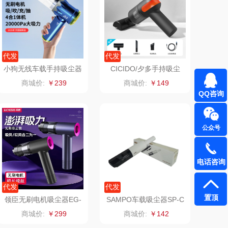
TCL
五芳斋
梦洁家纺
BTSM
代发
代发
小狗无线车载手持吸尘器
CICIDO/夕多手持吸尘
保宁
荣事达（品牌方）
CV20pro
器-黑色DZ2601
商城价:
￥239
商城价:
￥149
QQ咨询
（包销款）
八马（包销款）
（小家电）
渝情渝礼
公众号
长寿花
奥克斯
电话咨询
呼也
梦洁
代发
代发
置顶
丽耳
三胖蛋
领臣无刷电机吸尘器EG-
SAMPO车载吸尘器SP-C
122
ZXC001
商城价:
￥299
商城价:
￥142
宏太
都乐Dole