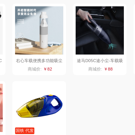
香
赫兰希
丸美
几梦
果兹
西屋（风扇类）
汤姆逊
皮尔
LK
艾美特（代理商）
锡品源
理商）
乐心
康巴赫（锅具类）
悦湘湖
C
右心车载便携多功能吸尘
途马D05C途小尘-车载吸
器
尘器
商城价:
￥82
商城价:
￥88
keep
kaco
飞利浦新安怡
子
乐扣乐扣（箱包杯
海信
乐美雅（餐具类）
飞利
壶）
贝
WENGER/威戈
Alluflon阿路弗仑
爱仕达
销款）
双立人
北欧沃朗
郎氏达
熊
正负零
七匹狼
朱炳仁铜
国铁 代发