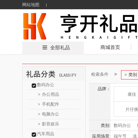
网站地图
商城首页
全部礼品
检索条件
类别
数码办公
品牌：
办公用品
康佳
>
手机配件
>
片仔
电脑办公
>
影音娱乐
>
HOLOHO
类别:
数码办公
汽车用品
家用电器
应用场景:
端午节
送