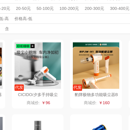
雨伞）
Y
西屋（运动户外）
非一FETANA
乐扣乐扣（家居/
星巴
运动户外
运动户外
母婴玩具
母婴玩具
收藏工艺
收藏工艺
周年庆礼品
春游踏青
开学季礼品
毕业季礼品
开门红专区
伴
0-20元
20-50元
50-100元
100-200元
200-300元
300-400元
车载净化器
小家电）
外事出国
入职礼
纺王
高颜值礼品
万象
IP联名款
纽曼Newmine
企业团建
展会礼品
纽曼
低-高
价格高-低
开业乔迁
乡村振兴
定制案例
珠宝礼品
酒店旅游
高校礼品
含
（线下款）
（
床品
斯凯奇SKECHER
可口可乐Coca Col
沃莱
百草
建材礼品
政企单位
房地产礼品
汽车礼品
进店礼
情人节
亲节
儿童节
中秋节
建军节
护士节
重阳节
S
a
销款）
润本（套装）
乐班
戴可思
卓然
首佩
SWISS MILITARY
罗
茶
克洛特
睿嫣
竹盐
膏
锐致
倍瑞傲
安宝笛
代发
代发
器
CICIDO/夕多手持吸尘
豹牌极物多功能吸尘器B
器-白色（裸机+充电线+3
PJW-V1
诗
小天鹅
ROBAM老板
康夫
商城价:
￥96
商城价:
￥160
吸头）
制款）
富昌（定制款）
爱国者（移动电
飞利浦
源）
布
苏泊尔（代理商）
九阳（代理商）
晒瑞