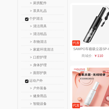
厨房配件
>
邻家饭
茶具礼品
>
个护清洁
朗赫
清洁用具
>
360
清洁纸品
>
衣物清洁
>
代发
洁丽雅（代
SAMPO车载吸尘器SP-
家庭环境清洁
>
ZXC002
商城价:
￥110
口腔护理
>
博牌
身体护理
>
绿鼻
面部护肤
>
运动户外
康恩
户外装备
>
富安娜（包
健身用品
>
智能设备
>
艾可
代发