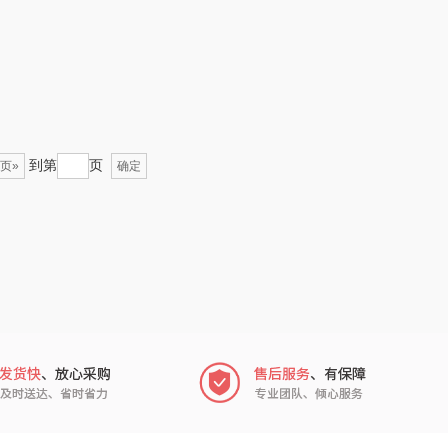
氛围部落
厨邦
月(包销款)
中华
家之礼
啄木鸟PLOVER
到第
页
页»
确定
（家纺）
冠军
施耐德
乐而雅
苏菲
KEPO
途雅
碧云泉
普沃达
尔（包销款）
左都
梦百合
浅香（包销款）