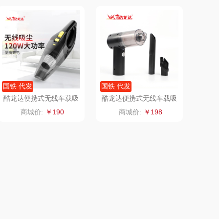
易路达
天琴
卡丹（皮具
傲胜OSIM
类）
狮峰
温仑山（电器类）
国铁 代发
国铁 代发
海尔
三头鹰
酷龙达便携式无线车载吸
酷龙达便携式无线车载吸
尘器CLD-XCQ01
尘器CLD-XCQ02
商城价:
￥190
商城价:
￥198
棉芽
伊莱克斯
浦（音频类）
珍视明
乐千厨
悠米UURMI
喜临门
禹鸿物予
高洁丝
护舒宝