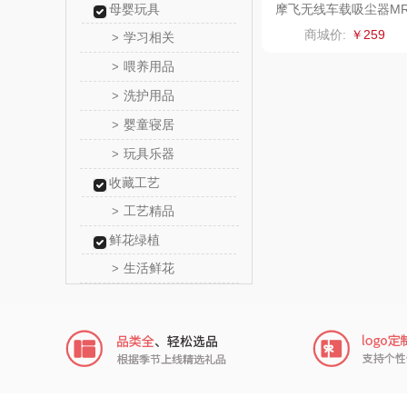
母婴玩具
摩飞无线车载吸尘器M
3936
顺然
商城价:
￥259
学习相关
>
喂养用品
>
粒上
洗护用品
>
民间造
婴童寝居
>
玩具乐器
>
太力
收藏工艺
向物
工艺精品
>
鲜花绿植
folli foll
生活鲜花
>
HYUNDA
类）
茶马世
蜜丝