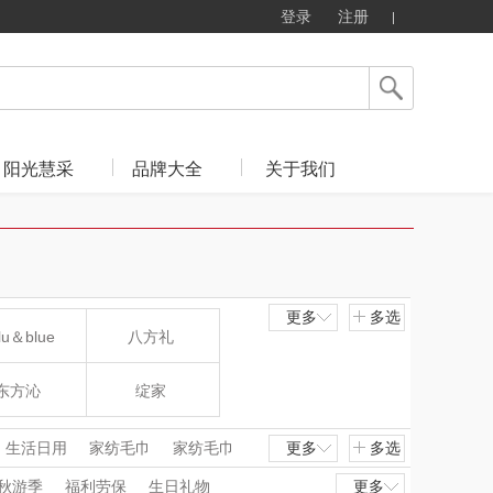
登录
注册
阳光慧采
品牌大全
关于我们
更多
多选
lu＆blue
八方礼
东方沁
绽家
MOVA
匠心萌宠
生活日用
家纺毛巾
家纺毛巾
更多
多选
气泵
其他车载电器
车载吸尘器
秋游季
福利劳保
生日礼物
更多