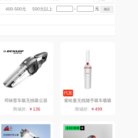
克（杯壶/包
蔬果园（代理商）
鲜花绿植
鲜花绿植
手礼盒
会议礼品
国潮文创
-
元
400-500元
500元以上
袋）
Newmine
科技感礼品
中国风
佳帮手
创意礼品
女神节
奶企礼品
银行礼品
线上款）
味（代理商）
LUING BOX
七夕节
建党节
圣诞节
教师节
康宁
京意之选
莱超柔床品
奈雪茶院
悦滋木
丝丽诺妃
爱润丝婷
形象派
代发
邓禄普车载无线吸尘器
索哈曼无线随手吸车载吸
尘器X1大容量长续航大
拜灭士
舒蕾（定制款）
商城价:
￥136
商城价:
￥499
吸力
周六福
凤凰
实丰文化
洛克星球