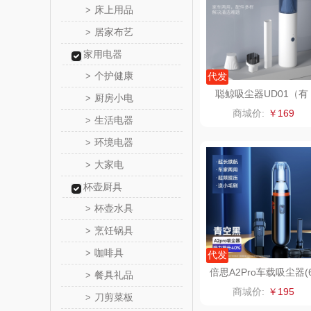
床上用品
>
居家布艺
>
梵沐
家用电器
立家
个护健康
>
代发
聪鲸吸尘器UD01（有
厨房小电
>
路悠
线、无线款可选）
商城价:
￥169
生活电器
>
得力
环境电器
>
大家电
>
雅莉格
杯壶厨具
千问
杯壶水具
>
烹饪锅具
>
小胖
咖啡具
>
代发
泉尔
倍思A2Pro车载吸尘器(
餐具礼品
>
000pa)
商城价:
￥195
刀剪菜板
>
奈斯派