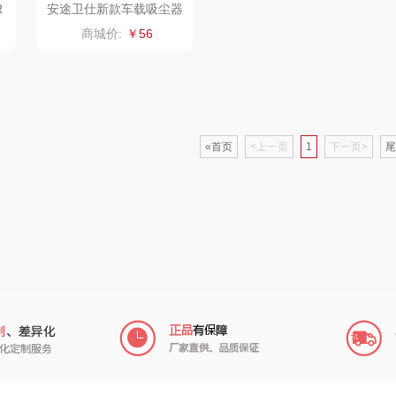
R
安途卫仕新款车载吸尘器
AW206
信科
南方寝饰
瓷咖什
商城价:
￥56
皇
乐扣乐扣（小家
厨创妈咪
传应
陇间柒
电）
物
康巴赫（包销款）
睡眠博士
瑞驰SWICKY
«首页
<上一页
1
下一页>
尾
象印
福礼掌柜
迪士尼（数码类）
来伊份
五谷磨房
她妍社
ie
品存
爱国者
尔木萄
I（电器
莱克
得一茶
吉米
家
陈克明
翼眠
TKK
奥帝
婷
博莱克
苏泊尔（杯壶）
穗格氏