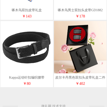
啄木鸟双扣皮带礼盒
啄木鸟男士双扣头皮带GD1882
GD28AK20K27
￥143
￥178
Kappa运动针扣编织腰带
皮尔卡丹黑色双扣头皮带礼盒二件
套W43014071-5A
￥80
￥402
微礼网 技术支持