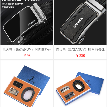
巴天弩（BATANUV）时尚商务休
巴天弩（BATANUV）时尚商务休
闲皮带F6699
闲皮带Y227051011
￥98
￥250