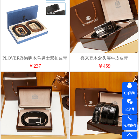
PLOVER香港啄木鸟男士双扣皮带
喜来登木盒头层牛皮皮带
GD820071-2A
NL230761S
￥237
￥459
QQ咨询
公众号
电话咨询