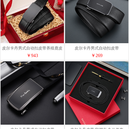
皮尔卡丹男式自动扣皮带养殖鹿皮
皮尔卡丹男式自动扣皮带
革W43812081
P51814571-2CA长度随机
￥943
￥269