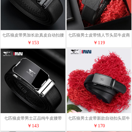
七匹狼皮带男加长款真皮自动扣腰
七匹狼男士皮带情人节头层牛皮商
带PD721137720
务休闲ZA7196-1
￥153
￥119
七匹狼皮带男士正品纯牛皮腰带
七匹狼男士皮带新款自动扣头层牛
PD713197592
皮腰带PD741137829
￥143
￥170