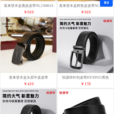
置顶
喜来登木盒鹿皮皮带NL230861S
喜来登木盒鳄鱼皮皮带NL230961S
￥919
￥919
喜来登木盒头层牛皮皮带
恒源祥针扣皮带HYXP011黑色
NL231061S
￥419
￥178