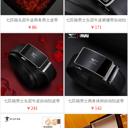
七匹狼头层牛皮商务男士皮带
七匹狼男士头层牛皮裤腰带自动扣
ZA1016-1
皮带A1393-1
￥86
￥171
七匹狼男士头层牛皮自动扣皮带
七匹狼男士商务休闲自动扣皮带
A1297-1
PD712137615C
￥241
￥142