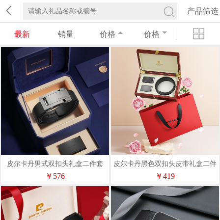
产品筛选
最新
销量
价格
价格
皮尔卡丹男式双扣头礼盒二件套
皮尔卡丹黑色双扣头皮带礼盒二件
W61066261-5BA
套W52066951-5A
￥576
￥419