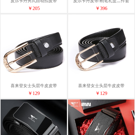
皮尔卡丹男式自动扣皮带
皮尔卡丹皮带/刚笔礼盒二件套
C9B818133-BYA长度随机发货
JMG01001
￥205
￥396
喜来登女士头层牛皮皮带
喜来登女士头层牛皮皮带
NL200351S
NL200352S
￥129
￥129