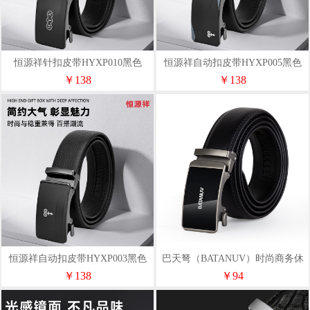
恒源祥针扣皮带HYXP010黑色
恒源祥自动扣皮带HYXP005黑色
￥138
￥138
恒源祥自动扣皮带HYXP003黑色
巴天弩（BATANUV）时尚商务休
闲皮带F-2778
￥138
￥94