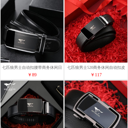
七匹狼男士自动扣腰带商务休闲日
七匹狼男士520商务休闲自动扣皮
常皮带W70156-1
带W70189-1
￥89
￥117