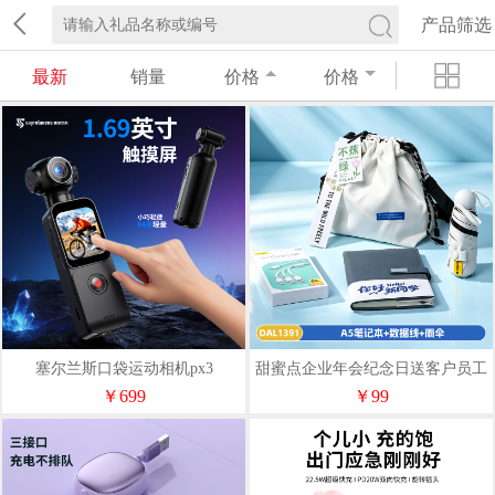
产品筛选
最新
销量
价格
价格
塞尔兰斯口袋运动相机px3
甜蜜点企业年会纪念日送客户员工
实用伴手礼套装DAL1391
￥699
￥99