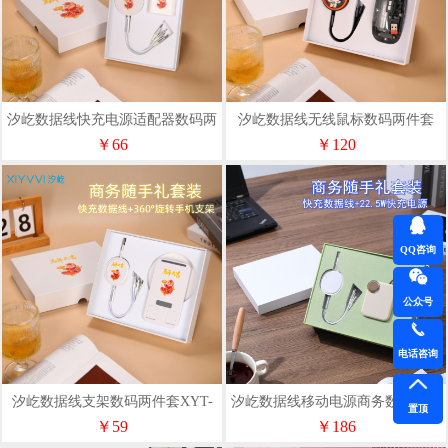
汐屹数据线快充电源适配器数码两
汐屹数据线无线鼠标数码两件套
件套XYT-002（随心定制）
XYT-008（随心定制）
￥66
￥120
QQ咨询
公众号
电话咨询
汐屹数据线支架数码两件套XYT-
汐屹数据线移动电源商务数码两件
置顶
003（随心定制）
套XYT-018（随心定制）
￥59
￥186