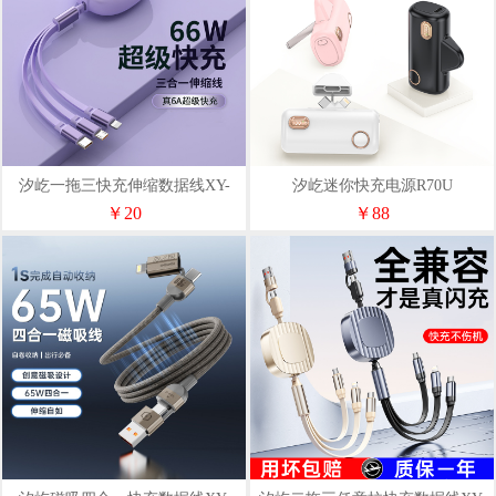
汐屹一拖三快充伸缩数据线XY-
汐屹迷你快充电源R70U
029
￥20
￥88