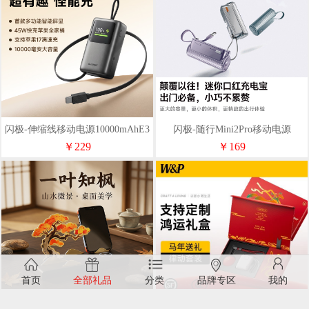
闪极-伸缩线移动电源10000mAhE3
闪极-随行Mini2Pro移动电源
5800mAhT1S
￥229
￥169
首页
全部礼品
分类
品牌专区
我的