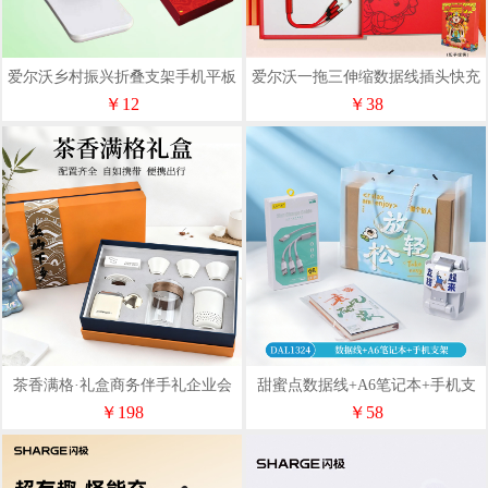
爱尔沃乡村振兴折叠支架手机平板
爱尔沃一拖三伸缩数据线插头快充
通用可升降
套装
￥12
￥38
茶香满格·礼盒商务伴手礼企业会
甜蜜点数据线+A6笔记本+手机支
议礼品茶具旅行组合
架礼品套装DAL1324
￥198
￥58