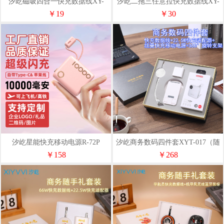
汐屹磁吸四合一快充数据线XY-
汐屹二拖三任意拉快充数据线XY-
088
080
￥19
￥30
汐屹星能快充移动电源R-72P
汐屹商务数码四件套XYT-017（随
心定制）
￥158
￥268