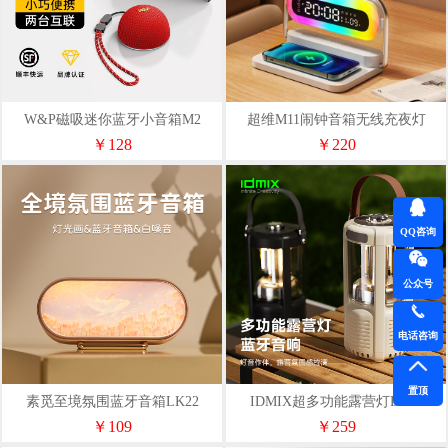
W&P磁吸迷你蓝牙小音箱M2
超维M11闹钟音箱无线充夜灯
￥128
￥220
QQ咨询
公众号
电话咨询
置顶
素觅至境氛围蓝牙音箱LK22
IDMIX超多功能露营灯DS01
￥109
￥259