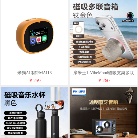
米狗AI闹钟MAI13
摩米士1-VibeMood磁吸支架多联
音箱BS9
￥259
￥260