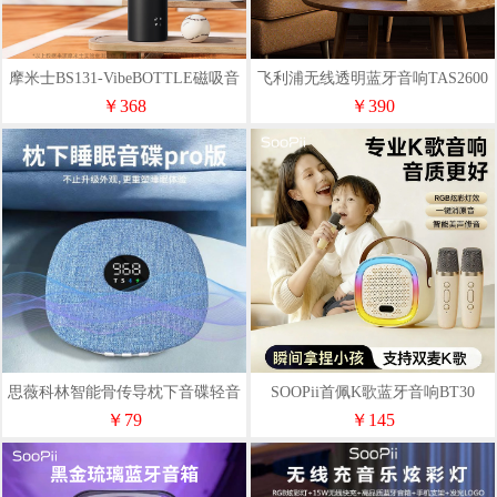
摩米士BS131-VibeBOTTLE磁吸音
飞利浦无线透明蓝牙音响TAS2600
箱水杯
￥368
￥390
思薇科林智能骨传导枕下音碟轻音
SOOPii首佩K歌蓝牙音响BT30
助眠超薄听歌神器QY15
￥79
￥145