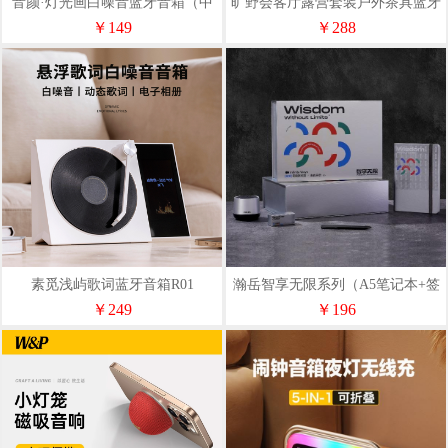
音颜·灯光画白噪音蓝牙音箱（中
旷野会客厅露营套装户外茶具蓝牙
秋款）
音箱灯
￥149
￥288
素觅浅屿歌词蓝牙音箱R01
瀚岳智享无限系列（A5笔记本+签
字笔+飞利浦蓝牙音响）
￥249
￥196