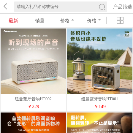
产品筛选
最新
销量
价格
价格
纽曼蓝牙音响HT002
纽曼蓝牙音响HT001
￥229
￥149