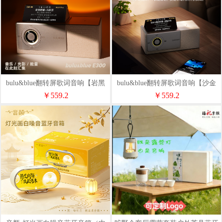
bulu&blue翻转屏歌词音响【岩黑
bulu&blue翻转屏歌词音响【沙金
色】
色】
￥559.2
￥559.2