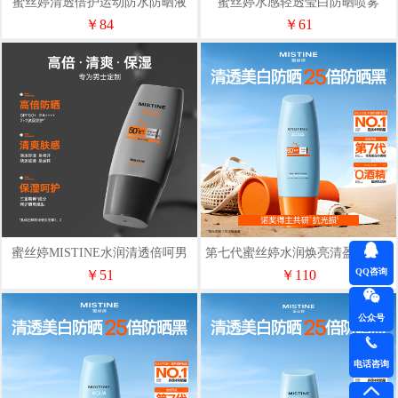
蜜丝婷清透倍护运动防水防晒液
蜜丝婷水感轻透莹白防晒喷雾
60g
100ml
￥84
￥61
蜜丝婷MISTINE水润清透倍呵男
第七代蜜丝婷水润焕亮清盈每日防
士防晒乳40ml
护面部防晒霜90ml
QQ咨询
￥51
￥110
公众号
电话咨询