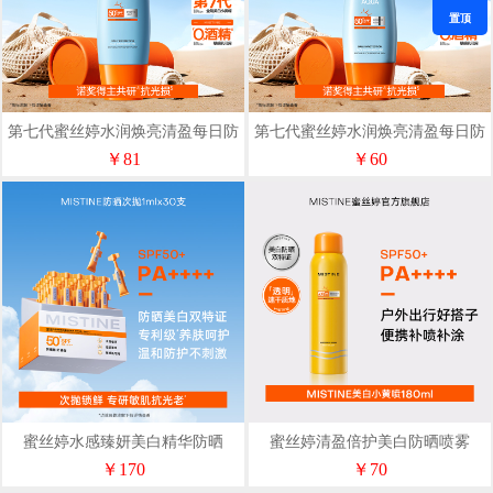
置顶
第七代蜜丝婷水润焕亮清盈每日防
第七代蜜丝婷水润焕亮清盈每日防
护面部防晒霜60ml
护面部防晒霜40ml
￥81
￥60
蜜丝婷水感臻妍美白精华防晒
蜜丝婷清盈倍护美白防晒喷雾
乳 礼盒 1ml*30
180ml彩盒
￥170
￥70