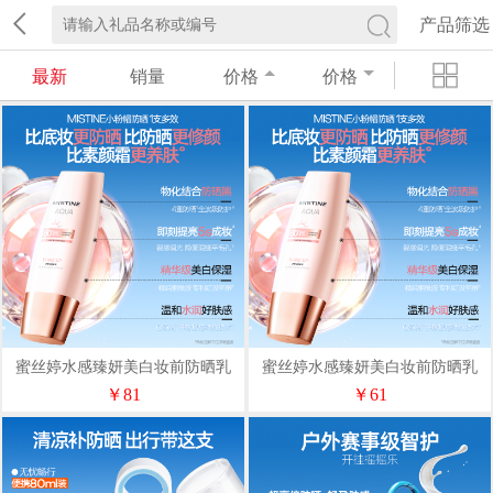
产品筛选
最新
销量
价格
价格
蜜丝婷水感臻妍美白妆前防晒乳
蜜丝婷水感臻妍美白妆前防晒乳
60ml
40ml
￥81
￥61