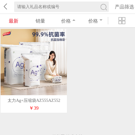
产品筛选
最新
销量
价格
价格
太力Ag+压缩袋AZ555AZ552
￥39