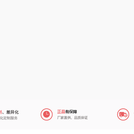
信科
南方寝饰
瓷咖什
皇
乐扣乐扣（小家
厨创妈咪
传应
陇间柒
电）
物
康巴赫（包销款）
睡眠博士
瑞驰SWICKY
象印
福礼掌柜
迪士尼（数码类）
来伊份
五谷磨房
她妍社
ie
品存
爱国者
尔木萄
I（电器
莱克
得一茶
吉米
家
陈克明
翼眠
TKK
奥帝
婷
博莱克
苏泊尔（杯壶）
穗格氏