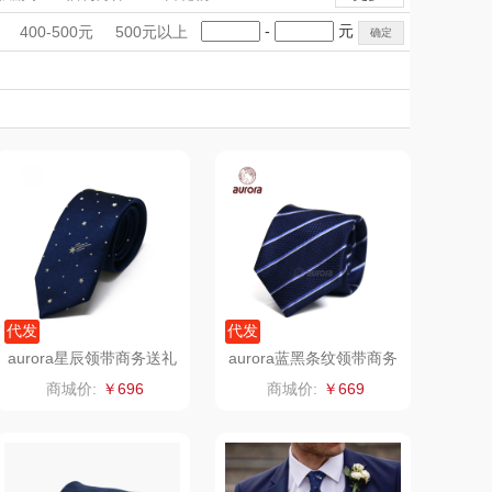
克（杯壶/包
蔬果园（代理商）
手礼盒
会议礼品
国潮文创
-
元
400-500元
500元以上
袋）
Newmine
科技感礼品
中国风
佳帮手
创意礼品
女神节
奶企礼品
银行礼品
线上款）
味（代理商）
LUING BOX
七夕节
建党节
圣诞节
教师节
康宁
京意之选
莱超柔床品
奈雪茶院
悦滋木
丝丽诺妃
爱润丝婷
形象派
代发
代发
aurora星辰领带商务送礼
aurora蓝黑条纹领带商务
精美礼盒装
送礼精美礼盒装
拜灭士
舒蕾（定制款）
商城价:
￥696
商城价:
￥669
周六福
凤凰
实丰文化
洛克星球