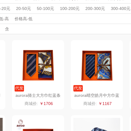
雨伞）
Y
西屋（运动户外）
非一FETANA
乐扣乐扣（家居/
星巴
周年庆礼品
春游踏青
开学季礼品
毕业季礼品
开门红专区
伴
0-20元
20-50元
50-100元
100-200元
200-300元
300-400元
小家电）
外事出国
入职礼
纺王
高颜值礼品
万象
IP联名款
纽曼Newmine
企业团建
展会礼品
纽曼
低-高
价格高-低
开业乔迁
乡村振兴
定制案例
珠宝礼品
酒店旅游
高校礼品
含
（线下款）
（
床品
斯凯奇SKECHER
可口可乐Coca Col
沃莱
百草
建材礼品
政企单位
房地产礼品
汽车礼品
进店礼
情人节
亲节
儿童节
中秋节
建军节
护士节
重阳节
S
a
销款）
润本（套装）
乐班
戴可思
卓然
首佩
SWISS MILITARY
罗
茶
克洛特
睿嫣
竹盐
膏
锐致
倍瑞傲
安宝笛
代发
代发
套
aurora骑士大方巾红蓝条
aurora晴空皓月中方巾蓝
6
纹领带套装真丝商务礼盒
黑条纹领带套装百搭真丝
诗
小天鹅
ROBAM老板
康夫
商城价:
￥1706
商城价:
￥1167
礼盒
制款）
富昌（定制款）
爱国者（移动电
飞利浦
源）
布
苏泊尔（代理商）
九阳（代理商）
晒瑞