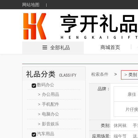
网站地图
商城首页
全部礼品
检索条件
类别
数码办公
品牌：
办公用品
康佳
>
手机配件
>
片仔
电脑办公
>
影音娱乐
>
HOLOHO
类别:
休闲袜
手
汽车用品
应用场景:
端午节
送