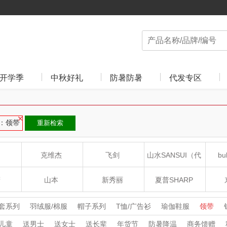
开学季
中秋好礼
防暑防暑
代发专区
：领带
重新检索
克维杰
飞剑
山水SANSUI（代
bu
理商）
癀
山本
新秀丽
夏普SHARP
LO
途柏丽TOBERLIR
momo（杯壶）
大嘴猴（杯壶厨具
套系列
羽绒服/棉服
帽子系列
T恤/广告衫
瑜伽鞋服
领带
儿童
送男士
送女士
送长辈
年货节
防暑降温
商务馈赠