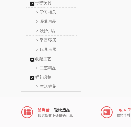
母婴玩具
顺然
学习相关
>
喂养用品
>
粒上
洗护用品
>
民间造
婴童寝居
>
玩具乐器
>
太力
收藏工艺
向物
工艺精品
>
鲜花绿植
folli foll
生活鲜花
>
HYUNDA
类）
茶马世
蜜丝