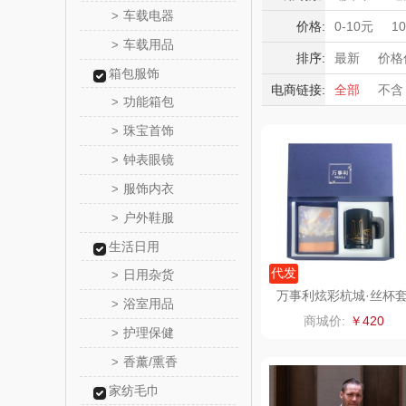
YOTTO
车载电器
>
积分礼品
价格:
0-10元
1
车载用品
>
暖冬好物
唯宝
排序:
最新
价格
箱包服饰
高端送礼
电商链接:
全部
不含
罗莱 超柔
功能箱包
>
保险礼品
珠宝首饰
母亲节
父
>
立白（包
钟表眼镜
>
锦礼
服饰内衣
>
户外鞋服
>
奈雪的
生活日用
睿嫣润
代发
日用杂货
>
万事利炫彩杭城·丝杯
浴室用品
>
装(小方巾)CWMA0911
花卉
商城价:
￥420
551
护理保健
>
洁玉（定
香薰/熏香
>
家纺毛巾
马克图