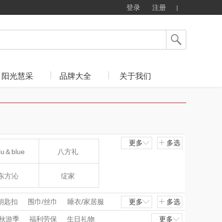
登录
注册
阳光慧采
品牌大全
关于我们
更多
多选
lu＆blue
八方礼
东方沁
绽家
MOVA
匠心萌宠
钥匙扣
围巾/丝巾
睡衣/家居服
更多
多选
秋游季
福利劳保
生日礼物
更多