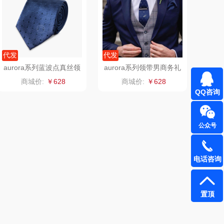
TCL
五芳斋
梦洁家纺
BTSM
代发
代发
aurora系列蓝波点真丝领
aurora系列领带男商务礼
保宁
荣事达（品牌方）
带商务百搭精致包装年会
星辰教师节礼物
商城价:
￥628
商城价:
￥628
礼赠
QQ咨询
（包销款）
八马（包销款）
（小家电）
渝情渝礼
公众号
长寿花
奥克斯
电话咨询
呼也
梦洁
置顶
丽耳
三胖蛋
宏太
都乐Dole