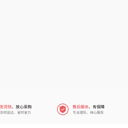
氛围部落
厨邦
月(包销款)
中华
家之礼
啄木鸟PLOVER
（家纺）
冠军
施耐德
乐而雅
苏菲
KEPO
途雅
碧云泉
普沃达
尔（包销款）
左都
梦百合
浅香（包销款）