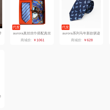
骆驼
VVC
漫沃星系
泸溪河桃酥
干饭熊饱饱
汉美驰
代发
代发
带
aurora真丝丝巾搭配真丝
aurora系列马年新款骐迹
悠
尹谜
先科
德菲摩尔
款
领带套装
领带商务休闲时尚英伦风
商城价:
￥1061
商城价:
￥628
礼赠
润本（套装类）
浪莎
雅鹿
英红
丝
铮铭
真不二
富安娜（包销款
西屋
1）
杜邦（餐具类）
洁丽雅（包销款）
云栖桦田
爪
有色
无印良品（代理
立时olayks
商）
思
润培
品胜
百事（饮具类）
巾
礼
索
小度
索爱（个护类）
创维（手表类）