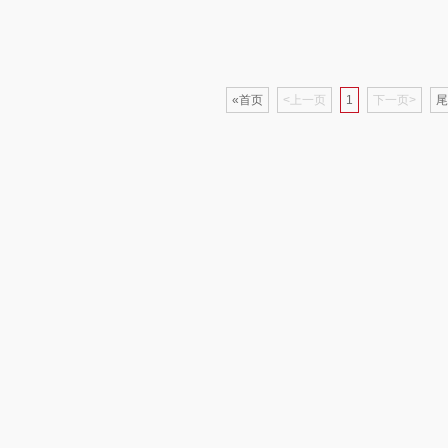
香
赫兰希
丸美
几梦
果兹
西屋（风扇类）
汤姆逊
皮尔
«首页
<上一页
1
下一页>
尾
LK
艾美特（代理商）
锡品源
理商）
乐心
康巴赫（锅具类）
悦湘湖
keep
kaco
飞利浦新安怡
子
乐扣乐扣（箱包杯
海信
乐美雅（餐具类）
飞利
壶）
贝
WENGER/威戈
Alluflon阿路弗仑
爱仕达
销款）
双立人
北欧沃朗
郎氏达
熊
正负零
七匹狼
朱炳仁铜