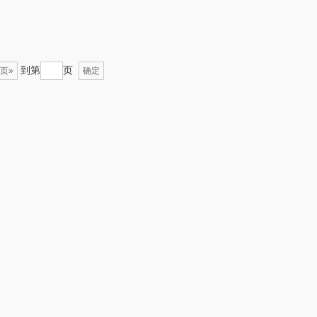
易路达
天琴
卡丹（皮具
傲胜OSIM
到第
页
页»
确定
类）
狮峰
温仑山（电器类）
海尔
三头鹰
棉芽
伊莱克斯
浦（音频类）
珍视明
乐千厨
悠米UURMI
喜临门
禹鸿物予
高洁丝
护舒宝