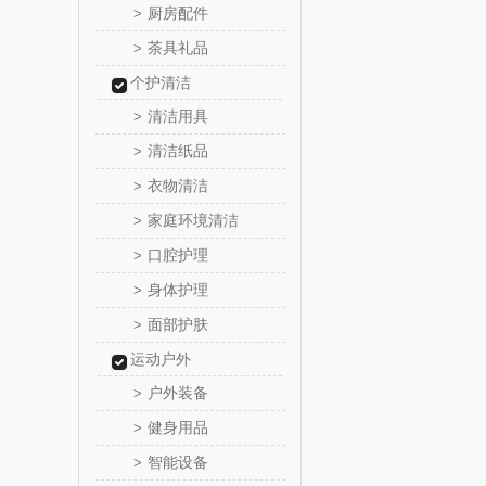
厨房配件
>
邻家饭
茶具礼品
>
个护清洁
朗赫
清洁用具
>
360
清洁纸品
>
衣物清洁
>
洁丽雅（代
家庭环境清洁
>
口腔护理
>
博牌
身体护理
>
绿鼻
面部护肤
>
运动户外
康恩
户外装备
>
富安娜（包
健身用品
>
智能设备
>
艾可