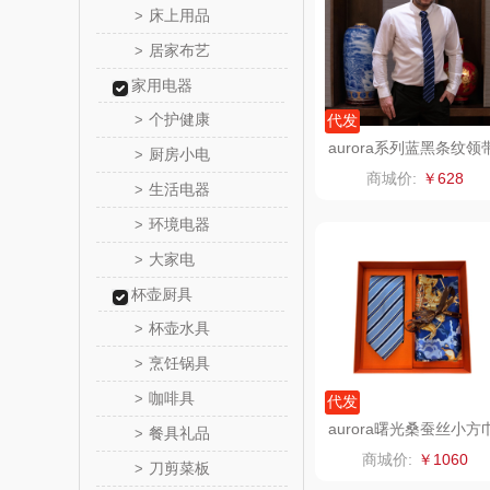
床上用品
>
居家布艺
>
梵沐
家用电器
立家
个护健康
>
代发
aurora系列蓝黑条纹领
厨房小电
>
路悠
商务送礼精美礼盒装新
商城价:
￥628
生活电器
>
得力
环境电器
>
大家电
>
雅莉格
杯壶厨具
千问
杯壶水具
>
烹饪锅具
>
小胖
咖啡具
>
代发
泉尔
aurora曙光桑蚕丝小方
餐具礼品
>
领带套装手工卷边商务
商城价:
￥1060
刀剪菜板
伴手礼
>
奈斯派