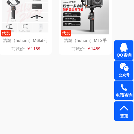
VVC
漫沃星系
饭熊饱饱
汉美驰
代发
代发
浩瀚（hohem）M6kit云
浩瀚（hohem）MT2手
先科
德菲摩尔
台稳定器手机稳定器
机微单运动相机稳定器
商城价:
￥1189
商城价:
￥1489
QQ咨询
浪莎
雅鹿
真不二
富安娜（包销款
公众号
1）
雅（包销款）
云栖桦田
电话咨询
良品（代理
立时olayks
置顶
商）
品胜
百事（饮具类）
（个护类）
创维（手表类）