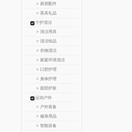
厨房配件
>
宏太
茶具礼品
>
个护清洁
易路
清洁用具
>
皮尔卡丹
清洁纸品
>
衣物清洁
>
类）
狮峰
家庭环境清洁
>
口腔护理
>
海尔
身体护理
>
棉芽
面部护肤
>
运动户外
飞利浦（音
户外装备
>
乐千
健身用品
>
智能设备
>
喜临