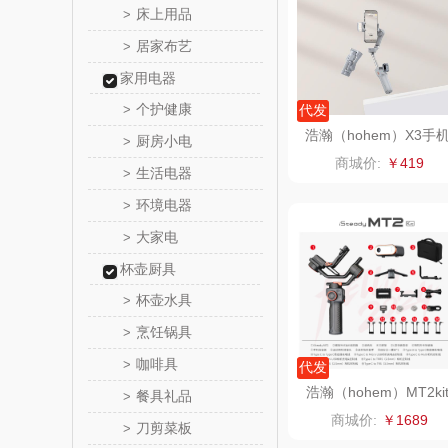
床上用品
>
居家布艺
>
实丰文
家用电器
TCL
个护健康
>
代发
浩瀚（hohem）X3手
厨房小电
>
梦洁家
云台稳定器
商城价:
￥419
生活电器
>
保宁
环境电器
>
大家电
>
英红（包
杯壶厨具
西屋（小
杯壶水具
>
烹饪锅具
>
长寿
咖啡具
>
代发
呼也
浩瀚（hohem）MT2ki
餐具礼品
>
手机微单运动相机稳定
商城价:
￥1689
刀剪菜板
>
丽耳