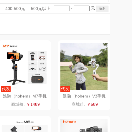
雨伞）
FETANA
乐扣乐扣（家居/
自拍杆
鲜花绿植
鲜花绿植
手礼盒
会议礼品
国潮文创
-
元
400-500元
500元以上
小家电）
万象
科技感礼品
纽曼Newmine
中国风
创意礼品
女神节
奶企礼品
银行礼品
（线下款）
Coca Col
沃莱
七夕节
建党节
圣诞节
教师节
a
乐班
戴可思
首佩
SWISS MILITARY
睿嫣
竹盐
倍瑞傲
安宝笛
代发
代发
浩瀚（hohem）M7手机
浩瀚（hohem）V3手机
云台稳定器
云台稳定器
BAM老板
康夫
商城价:
￥1489
商城价:
￥589
者（移动电
飞利浦
源）
（代理商）
晒瑞