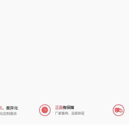
丝
护舒宝
顺然
信科
落
厨邦
粒上皇
乐扣乐扣（小家
电）
销款)
中华
民间造物
康巴赫（包销款）
礼
啄木鸟PLOVER
太力
象印
（家纺）
施耐德
向物
来伊份
雅
苏菲
folli follie
品存
途雅
HYUNDAI（电器
莱克
类）
泉
普沃达
茶马世家
陈克明
销款）
左都
蜜丝婷
博莱克
苏泊