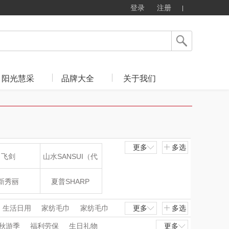
登录
注册
阳光慧采
品牌大全
关于我们
更多
多选
飞剑
山水SANSUI（代
理商）
新秀丽
夏普SHARP
mo（杯壶）
大嘴猴（杯壶厨具
生活日用
家纺毛巾
家纺毛巾
更多
多选
据线套装
移动电源/无线充
秋游季
福利劳保
生日礼物
更多