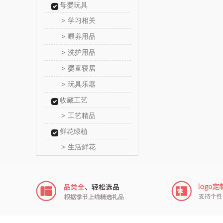
母婴玩具
高洁
学习相关
>
喂养用品
>
氛围部
洗护用品
>
陇间柒月(包
婴童寝居
>
玩具乐器
>
家之
收藏工艺
冠军
工艺精品
>
鲜花绿植
乐而
生活鲜花
>
KEPO
碧云
奥帝尔（包