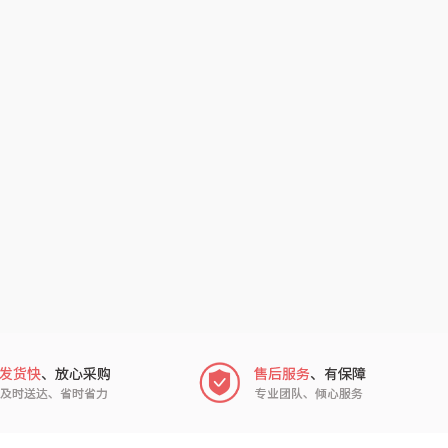
南方寝饰
瓷咖什
厨创妈咪
传应
睡眠博士
瑞驰SWICKY
福礼掌柜
迪士尼（数码类）
五谷磨房
她妍社
爱国者
尔木萄
得一茶
吉米
翼眠
TKK
尔（杯壶）
穗格氏