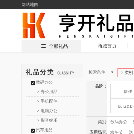
网站地图
商城首页
全部礼品
检索条件
类别
数码办公
品牌：
办公用品
康佳
>
手机配件
>
bulu＆bl
电脑办公
>
影音娱乐
>
东方
类别:
数码办公
汽车用品
家用电器
应用场景:
端午节
送