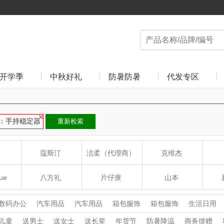
开学季
中秋好礼
防暑防暑
代发专区
：手持稳定器
重新检索
蔻斯汀
洁柔（代理商）
克维杰
ue
八方礼
片仔癀
山本
沁
绽家
HOLOHOLO
途柏丽TOBERLIR
mo
数码办公
汽车用品
汽车用品
箱包服饰
箱包服饰
生活日用
家用电器
杯壶厨具
杯壶厨具
个护清洁
个护清洁
充电宝/数
儿童
送男士
送女士
送长辈
年货节
防暑降温
商务馈赠