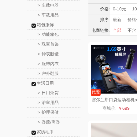
MOVA
车载电器
>
运动户外
积分礼品
价格:
0-10元
1
车载用品
手持稳定器
>
暖冬好物
星巴克（杯
排序:
最新
价格
箱包服饰
高端送礼
电商链接:
全部
不含
袋）
纽曼Newm
功能箱包
>
保险礼品
珠宝首饰
母亲节
父
>
（线上
百草味（代
钟表眼镜
>
康宁
服饰内衣
>
户外鞋服
>
罗莱超柔
生活日用
悦滋
代发
日用杂货
>
塞尔兰斯口袋运动相机p
浴室用品
>
3
爱润丝
商城价:
￥699
护理保健
>
拜灭
香薰/熏香
>
家纺毛巾
周六