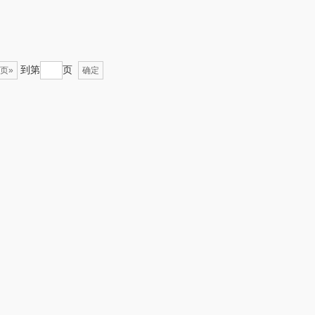
丸美
几梦
（风扇类）
汤姆逊
到第
页
页»
确定
特（代理商）
锡品源
赫（锅具类）
悦湘湖
kaco
飞利浦新安怡
海信
乐美雅（餐具类）
flon阿路弗仑
爱仕达
北欧沃朗
郎氏达
七匹狼
朱炳仁铜