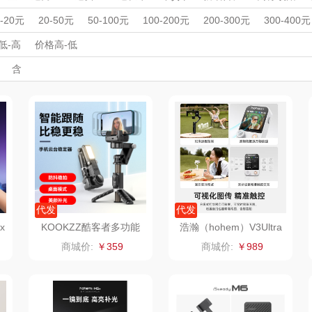
匠心萌宠
YOTTOY
西屋（运动户外）
非一
运动户外
母婴玩具
母婴玩具
收藏工艺
收藏工艺
拍照配件/
周年庆礼品
春游踏青
开学季礼品
毕业季礼品
开门红专区
伴
0-20元
20-50元
50-100元
100-200元
200-300元
300-400元
数据线
手机支架
壶/包
外事出国
蔬果园（代理商）
入职礼
高颜值礼品
唯宝
IP联名款
企业团建
纺王
展会礼品
低-高
价格高-低
开业乔迁
乡村振兴
定制案例
珠宝礼品
酒店旅游
高校礼品
含
ine
佳帮手
罗莱 超柔床品
斯凯奇SKECHER
可口可乐
建材礼品
政企单位
房地产礼品
汽车礼品
进店礼
情人节
亲节
儿童节
中秋节
建军节
护士节
重阳节
款）
S
理商）
LUING BOX
立白（包销款）
润本（套装）
京意之选
锦礼
卓然
床品
奈雪茶院
奈雪的茶
克洛特
木
丝丽诺妃
睿嫣润膏
锐致
代发
代发
x
KOOKZZ酷客者多功能
浩瀚（hohem）V3Ultra
云台自拍器ZJ03
手机云台稳定器
婷
形象派
花卉诗
小天鹅
RO
商城价:
￥359
商城价:
￥989
士
舒蕾（定制款）
洁玉（定制款）
富昌（定制款）
爱国
福
凤凰
马克图布
苏泊尔（代理商）
九阳