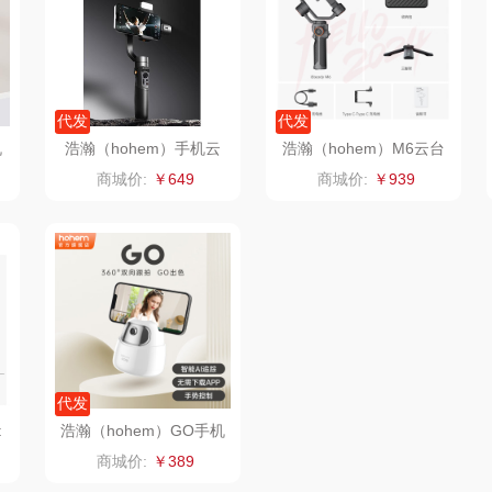
化
洛克星球
梵沐
骆驼
五芳斋
立家
泸溪河桃酥
干
代发
代发
机
浩瀚（hohem）手机云
浩瀚（hohem）M6云台
纺
BTSM
路悠悠
尹谜
台稳定器M5Skit
手机稳定器手持手机云台
商城价:
￥649
商城价:
￥939
荣事达（品牌方）
得力
润本（套装类）
销款）
八马（包销款）
雅莉格丝
铮铭
家电）
渝情渝礼
千问
杜邦（餐具类）
洁丽
花
奥克斯
小胖爪
有色
无印
代发
梦洁
泉尔思
润培
t
浩瀚（hohem）GO手机
器
云台稳定器桌面防抖360
商城价:
￥389
度双向跟拍
三胖蛋
奈斯派索
小度
索爱