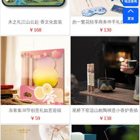
电话咨询
置顶
木之礼江山云起·香文化套装
勿一繁花轻享商务伴手礼公司员工
福利入职礼蓝牙音响香薰套装礼盒
￥168
￥130
东客集38节创意礼如意迎福
尾桥下窑远山粗陶禅意小香炉香插
线香套装茶室待客节日伴手礼
￥59
￥138