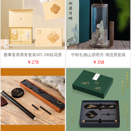
雅事茗香商务套装MT-206桂花香
中秋礼物山居明月·倒流香套装
￥278
￥358