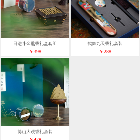
日进斗金熏香礼盒套组
鹤舞九天香礼套装
￥398
￥288
博山大观香礼套装
￥478