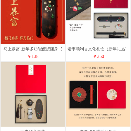
马上暴富·新年多功能便携随身书
诸事顺利香文化礼盒（新年礼品）
香礼盒
￥138
￥350