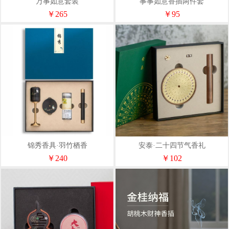
万事如意套装
事事如意香插两件套
￥265
￥95
锦秀香具·羽竹栖香
安泰·二十四节气香礼
￥240
￥102