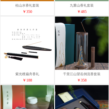
枯山水香礼套装
九重山香礼套装
￥350
￥485
紫光檀扁舟香礼
千里江山望岳倒流香套装
￥188
￥358