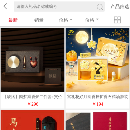
产品筛选
最新
销量
价格
价格
【唛恪】圆梦熏香炉二件套+穴位
宫礼花好月圆香挂扩香石精油套装
棒+眼鼻刮
伴手礼套盒中秋礼盒
￥296
￥194