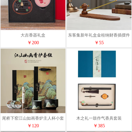
大吉香器礼盒
东客集新年礼盒金桂纳财香插摆件
￥200
￥55
尾桥下窑江山如画香炉主人杯小套
木之礼一鼓作气香具套装
装茶事香道套装年会伴手礼
￥120
￥385