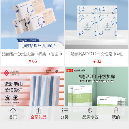
洁丽雅一次性洗脸巾棉柔巾洁面巾
洁丽雅MRJ712一次性浴巾4包
90抽3包20250009
11020520
￥65
￥32
首页
全部礼品
分类
品牌专区
我的