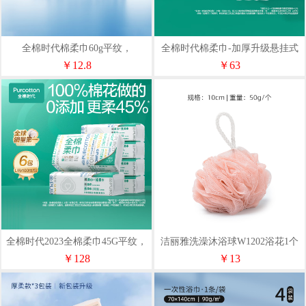
全棉时代棉柔巾60g平纹，
全棉时代棉柔巾-加厚升级悬挂式
200mm*200mm20片/包
洗脸巾60gsm200抽/包
￥12.8
￥63
全棉时代2023全棉柔巾45G平纹，
洁丽雅洗澡沐浴球W1202浴花1个
100片/包，6包/袋
粉色13010412
￥128
￥13