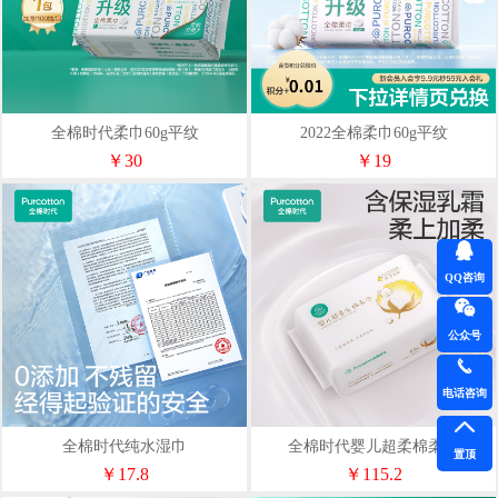
全棉时代柔巾60g平纹
2022全棉柔巾60g平纹
200mm*200mm100片/包1包
200mm*200mm,50片/包
￥30
￥19
QQ咨询
公众号
电话咨询
全棉时代纯水湿巾
全棉时代婴儿超柔棉柔巾
置顶
60gsm178mmx150mm,80片/包
50g15X20cm80片/包6包/袋
￥17.8
￥115.2