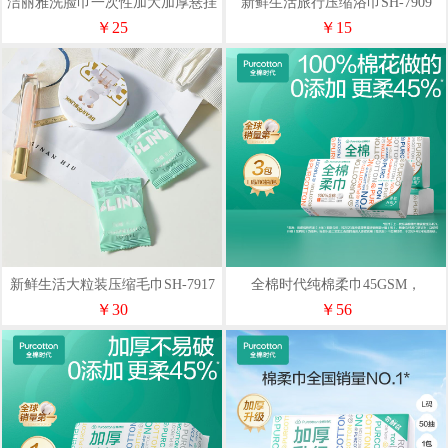
洁丽雅洗脸巾一次性加大加厚悬挂
新鲜生活旅行压缩浴巾SH-7909
抽取式家庭装MRJ790
￥25
￥15
新鲜生活大粒装压缩毛巾SH-7917
全棉时代纯棉柔巾45GSM，
20×20CM80片/包3包/组
￥30
￥56