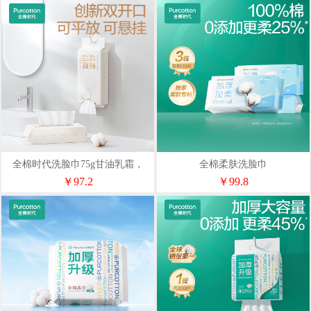
全棉时代洗脸巾75g甘油乳霜，
全棉柔肤洗脸巾
20*20cm,60片/包3包
60gsm200mm*200mm80片/包3包
￥97.2
￥99.8