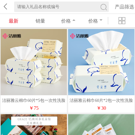
产品筛选
最新
销量
价格
价格
洁丽雅云棉巾60片*5包一次性洗脸
洁丽雅云棉巾60片*2包一次性洗脸
巾2026006
巾2026005
￥75
￥30