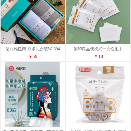
洁丽雅忆南·双条礼盒装W1394
無印良品便携式一次性毛巾
WL6XB6008
￥59
￥18